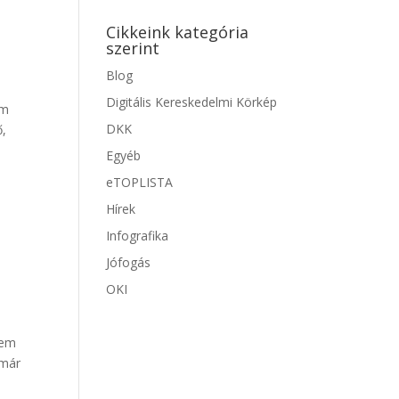
Cikkeink kategória
szerint
Blog
Digitális Kereskedelmi Körkép
om
DKK
ő,
Egyéb
eTOPLISTA
Hírek
Infografika
Jófogás
OKI
nem
 már