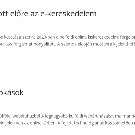
tt előre az e-kereskedelem
ös kutatása szerint 2020-ban a belföldi online kiskereskedelmi forgal
orintos forgalmat bonyolított. A számok alapján mostanra kijelenthet
zokások
r külföldi webáruházból A legnagyobb külföldi webáruházakat ma már 
aki jelen van az online térben. A fejlett technológiának köszönhetően