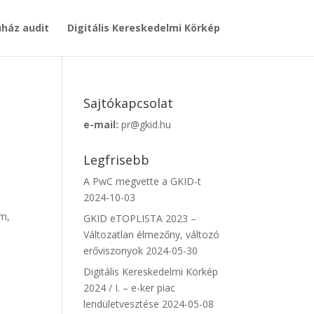
ház audit
Digitális Kereskedelmi Körkép
Sajtókapcsolat
e-mail:
pr@gkid.hu
Legfrisebb
A PwC megvette a GKID-t
2024-10-03
em,
GKID eTOPLISTA 2023 –
Változatlan élmezőny, változó
erőviszonyok
2024-05-30
Digitális Kereskedelmi Körkép
2024 / I. – e-ker piac
lendületvesztése
2024-05-08