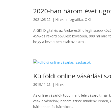
2020-ban három évet ugro
2021.03.25.
|
Hírek
,
Infografika
,
OKI
A GKI Digital és az Árukereső.hu legfrissebb köz
45%-os rekord bővülést követően, 909 milliárd f
hogy a kezdetben csak az extra...
Külföldi online vásárlási s
2019.11.21.
|
Hírek
Az online vásárlók több, mint fele vásárolt má
csak a vásárlóik, hanem szinte mindenki ismeri, 
bárhonnan és bármikor...