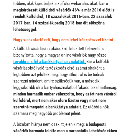
többen, akik kipróbálják a külföldi webáruházakat:
bár a
megkérdezett külföldről vásárlók 46%-a már 2016 előtt is
rendelt külföldről, 18 százalékuk 2016-ban, 22 százalék
2017-ben, 14 százalék pedig 2018-ban élt először a
lehetőséggel.
Nagy visszatartó erő, hogy nem lehet készpénzzel fizetni
A külföldi vásárlási szokásokról készített felmérés is
bizonyította, hogy a magyar online vásárlók nagy része
továbbra is fél a bankkártya használattól.
Bár a külföldi
vásárlásoktól való tartózkodás első számú okaként a
legtöbben azt jelölték meg, hogy itthonról is be tudnak
szerezni mindent, amire szükségük van, a második
leggyakoribb ok a kártyahasználatból fakadó bizalmatlanság:
minden harmadik ember válaszolta, hogy azért nem vásárol
külföldről, mert nem akar előre fizetni vagy mert nem
szeretné megadni a bankkártya adatait.
Ez utóbbi a nők
számára még nagyobb problémát jelent.
A bizalom hiánya nem csak itt jelenik meg:
a budapesti
vásárlók harmada jelölte meg a garanciális lehetőségekben