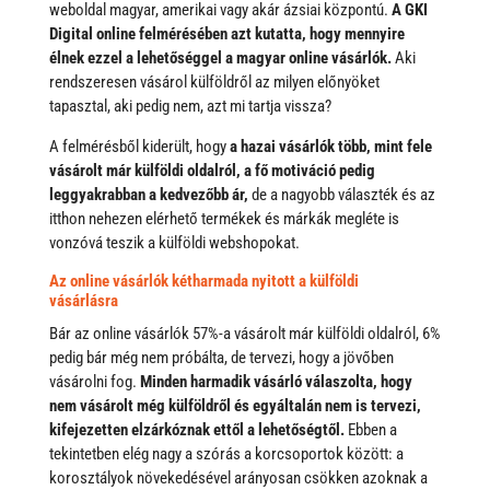
weboldal magyar, amerikai vagy akár ázsiai központú.
A GKI
Digital online felmérésében azt kutatta, hogy mennyire
élnek ezzel a lehetőséggel a magyar online vásárlók.
Aki
rendszeresen vásárol külföldről az milyen előnyöket
tapasztal, aki pedig nem, azt mi tartja vissza?
A felmérésből kiderült, hogy
a hazai vásárlók több, mint fele
vásárolt már külföldi oldalról, a fő motiváció pedig
leggyakrabban a kedvezőbb ár,
de a nagyobb választék és az
itthon nehezen elérhető termékek és márkák megléte is
vonzóvá teszik a külföldi webshopokat.
A
z online vásárlók kétharmada nyitott a külföldi
vásárlásra
Bár az online vásárlók 57%-a vásárolt már külföldi oldalról, 6%
pedig bár még nem próbálta, de tervezi, hogy a jövőben
vásárolni fog.
Minden harmadik vásárló válaszolta, hogy
nem vásárolt még külföldről és egyáltalán nem is tervezi,
kifejezetten elzárkóznak ettől a lehetőségtől
.
Ebben a
tekintetben elég nagy a szórás a korcsoportok között: a
korosztályok növekedésével arányosan csökken azoknak a