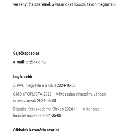
versenyt, ha szeretnék a vásárlókat hosszú távon megtartani.
Sajtókapcsolat
e-mail:
pr@gkid.hu
Legfrisebb
A PwC megvette a GKID-t
2024-10-03
GKID eTOPLISTA 2023 – Változatlan élmezőny, változó
erőviszonyok
2024-05-30
Digitális Kereskedelmi Körkép 2024 / I. – e-ker piac
lendületvesztése
2024-05-08
Cikkeink kategória szerint