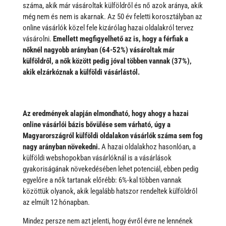
száma, akik már vásároltak külföldről és nő azok aránya, akik
még nem és nem is akarnak. Az 50 év feletti korosztályban az
online vásárlók közel fele kizárólag hazai oldalakról tervez
vásárolni.
Emellett megfigyelhető az is, hogy a férfiak a
nőknél nagyobb arányban (64-52%) vásároltak már
külföldről, a nők között pedig jóval többen vannak (37%),
akik elzárkóznak a külföldi vásárlástól.
Az eredmények alapján elmondható, hogy ahogy a hazai
online vásárlói bázis bővülése sem várható, úgy a
Magyarországról külföldi oldalakon vásárlók száma sem fog
nagy arányban növekedni.
A hazai oldalakhoz hasonlóan, a
külföldi webshopokban vásárlóknál is a vásárlások
gyakoriságának növekedésében lehet potenciál, ebben pedig
egyelőre a nők tartanak előrébb: 6%-kal többen vannak
közöttük olyanok, akik legalább hatszor rendeltek külföldről
az elmúlt 12 hónapban.
Mindez persze nem azt jelenti, hogy évről évre ne lennének