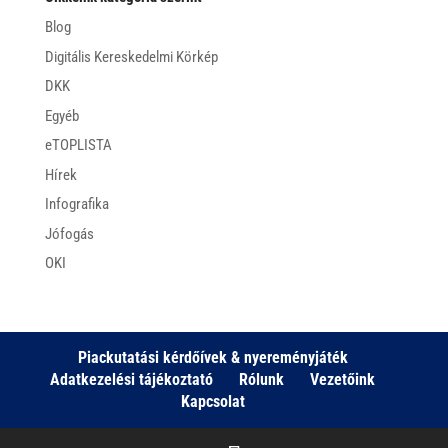
Blog
Digitális Kereskedelmi Körkép
DKK
Egyéb
eTOPLISTA
Hírek
Infografika
Jófogás
OKI
Piackutatási kérdőívek & nyereményjáték
Adatkezelési tájékoztató
Rólunk
Vezetőink
Kapcsolat