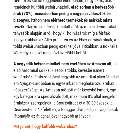
Nemtől és kortól függetlenül elmondható, hogy azok, akik
rendelnek külföldi webáruházból,
első sorban a kedvezőbb
árak (73%), másodsorban pedig a nagyobb választék és
bizonyos, itthon nem elérhető termékek és márkák miatt
teszik.
Nagyobb eltérések mutathatók azonban demográfiai
tényezők alapján arról, hogy ki, hol vásárol: míg a férfiak
leggyakrabban az Aliexpress-en és az Ebay-en vásárolnak, a
többi webáruházban pedig ezeknél jóval ritkábban, a nőknél a
Wish egy kicsivel megelőzi az előbbi kettőt.
A negyedik helyen mindkét nem esetében az Amazon áll,
az
első háromnál sokkal kisebb, a többi, kevésbé ismert
webáruháznál viszont jóval nagyobb az amerikai piacról indult,
ám Nyugat-Európában is egyre inkább meghatározó áruház
népszerűsége. Az Amazon mögött már kevésbé ismert, egy-
egy kategóriára specializálódótt, maximum 8% által megjelölt
áruházak szerepelnek: a Sportsdirect-et a 30-39 évesek, a
Gearbest-et a 40 felettiek, a Banggood-ot pedig a nyugdíjasok
látogatják az átlagnál jóval nagyobb arányban.
Mit jelent, hogy külföldi webáruház?