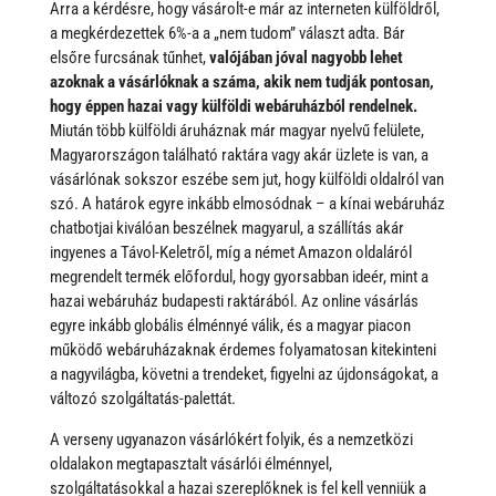
Arra a kérdésre, hogy vásárolt-e már az interneten külföldről,
a megkérdezettek 6%-a a „nem tudom” választ adta. Bár
elsőre furcsának tűnhet,
valójában jóval nagyobb lehet
azoknak a vásárlóknak a száma, akik nem tudják pontosan,
hogy éppen hazai vagy külföldi webáruházból rendelnek.
Miután több külföldi áruháznak már magyar nyelvű felülete,
Magyarországon található raktára vagy akár üzlete is van, a
vásárlónak sokszor eszébe sem jut, hogy külföldi oldalról van
szó. A határok egyre inkább elmosódnak – a kínai webáruház
chatbotjai kiválóan beszélnek magyarul, a szállítás akár
ingyenes a Távol-Keletről, míg a német Amazon oldaláról
megrendelt termék előfordul, hogy gyorsabban ideér, mint a
hazai webáruház budapesti raktárából. Az online vásárlás
egyre inkább globális élménnyé válik, és a magyar piacon
működő webáruházaknak érdemes folyamatosan kitekinteni
a nagyvilágba, követni a trendeket, figyelni az újdonságokat, a
változó szolgáltatás-palettát.
A verseny ugyanazon vásárlókért folyik, és a nemzetközi
oldalakon megtapasztalt vásárlói élménnyel,
szolgáltatásokkal a hazai szereplőknek is fel kell venniük a