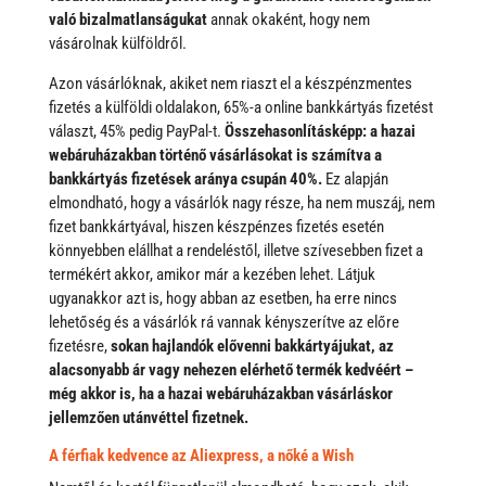
való bizalmatlanságukat
annak okaként, hogy nem
vásárolnak külföldről.
Azon vásárlóknak, akiket nem riaszt el a készpénzmentes
fizetés a külföldi oldalakon, 65%-a online bankkártyás fizetést
választ, 45% pedig PayPal-t.
Összehasonlításképp: a hazai
webáruházakban történő vásárlásokat is számítva a
bankkártyás fizetések aránya csupán 40%.
Ez alapján
elmondható, hogy a vásárlók nagy része, ha nem muszáj, nem
fizet bankkártyával, hiszen készpénzes fizetés esetén
könnyebben elállhat a rendeléstől, illetve szívesebben fizet a
termékért akkor, amikor már a kezében lehet. Látjuk
ugyanakkor azt is, hogy abban az esetben, ha erre nincs
lehetőség és a vásárlók rá vannak kényszerítve az előre
fizetésre,
sokan hajlandók elővenni bakkártyájukat, az
alacsonyabb ár vagy nehezen elérhető termék kedvéért –
még akkor is, ha a hazai webáruházakban vásárláskor
jellemzően utánvéttel fizetnek.
A férfiak kedvence az Aliexpress, a nőké a Wish