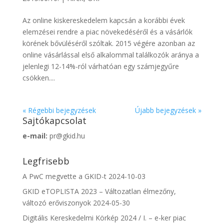
Az online kiskereskedelem kapcsán a korábbi évek
elemzései rendre a piac növekedéséről és a vásárlók
körének bővüléséről szóltak. 2015 végére azonban az
online vásárlással első alkalommal találkozók aránya a
jelenlegi 12-14%-ról várhatóan egy számjegyűre
csökken....
« Régebbi bejegyzések
Újabb bejegyzések »
Sajtókapcsolat
e-mail:
pr@gkid.hu
Legfrisebb
A PwC megvette a GKID-t
2024-10-03
GKID eTOPLISTA 2023 – Változatlan élmezőny,
változó erőviszonyok
2024-05-30
Digitális Kereskedelmi Körkép 2024 / I. – e-ker piac