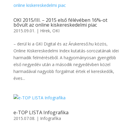
OKI 2015/III. – 2015 első félévében 16%-ot
bővült az online kiskereskedelmi piac
2015.09.01.
|
Hírek
,
OKI
– derül ki a GKI Digital és az Árukereső.hu közös,
Online Kiskereskedelmi Index kutatás-sorozatának idei
harmadik felméréséből. A hagyományosan gyengébb
első negyedév után a második negyedévben közel
harmadával nagyobb forgalmat értek el kereskedők,
éves...
e-TOP LISTA Infografika
2015.07.08.
|
Infografika