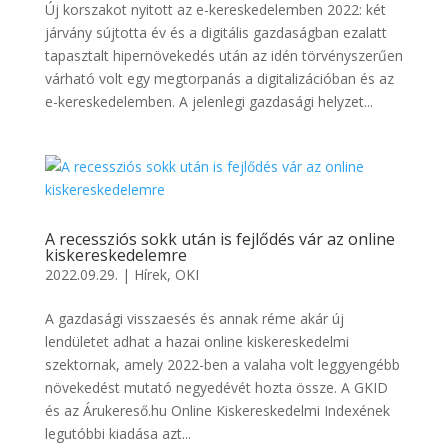
Új korszakot nyitott az e-kereskedelemben 2022: két
járvány sújtotta év és a digitális gazdaságban ezalatt
tapasztalt hipernövekedés után az idén törvényszerűen
várható volt egy megtorpanás a digitalizációban és az
e-kereskedelemben. A jelenlegi gazdasági helyzet...
A recessziós sokk után is fejlődés vár az online
kiskereskedelemre
2022.09.29.
|
Hírek
,
OKI
A gazdasági visszaesés és annak réme akár új
lendületet adhat a hazai online kiskereskedelmi
szektornak, amely 2022-ben a valaha volt leggyengébb
növekedést mutató negyedévét hozta össze. A GKID
és az Árukereső.hu Online Kiskereskedelmi Indexének
legutóbbi kiadása azt...