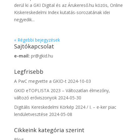
derül ki a GKI Digital és az Árukereső.hu közös, Online
Kiskereskedelmi Index kutatás-sorozatának idei
negyedik...
« Régebbi bejegyzések
Sajtókapcsolat
e-mail:
pr@gkid.hu
Legfrisebb
A PwC megvette a GKID-t
2024-10-03
GKID eTOPLISTA 2023 – Változatlan élmezőny,
változó erőviszonyok
2024-05-30
Digitális Kereskedelmi Körkép 2024 / I. – e-ker piac
lendületvesztése
2024-05-08
Cikkeink kategória szerint
Blog