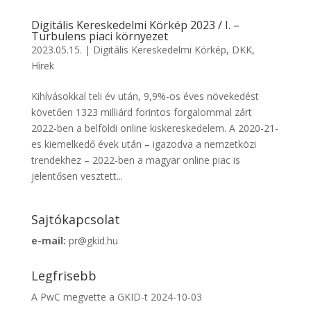
Digitális Kereskedelmi Körkép 2023 / I. –
Turbulens piaci környezet
2023.05.15.
|
Digitális Kereskedelmi Körkép
,
DKK
,
Hírek
Kihívásokkal teli év után, 9,9%-os éves növekedést
követően 1323 milliárd forintos forgalommal zárt
2022-ben a belföldi online kiskereskedelem. A 2020-21-
es kiemelkedő évek után – igazodva a nemzetközi
trendekhez – 2022-ben a magyar online piac is
jelentősen vesztett...
Sajtókapcsolat
e-mail:
pr@gkid.hu
Legfrisebb
A PwC megvette a GKID-t
2024-10-03