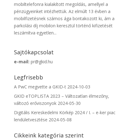
mobiltelefonra kialakított megoldás, amellyel a
pénzügyeinket intézhettük. Az elmúlt 13 évben a
mobilfizetésnek számos ága bontakozott ki, ám a
parkolási díj mobilon keresztül történő kifizetését
leszámítva egyetlen...
Sajtókapcsolat
e-mail:
pr@gkid.hu
Legfrisebb
A PwC megvette a GKID-t
2024-10-03
GKID eTOPLISTA 2023 – Változatlan élmezőny,
változó erőviszonyok
2024-05-30
Digitális Kereskedelmi Körkép 2024 / I. – e-ker piac
lendületvesztése
2024-05-08
Cikkeink kategória szerint