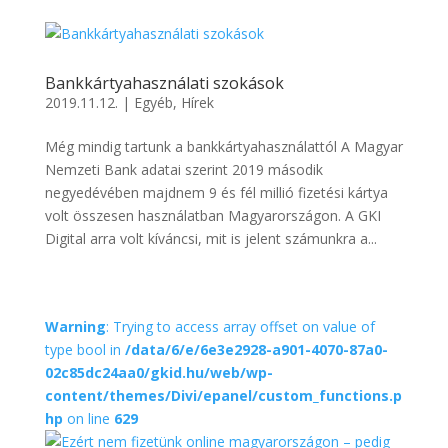
Bankkártyahasználati szokások
2019.11.12.
|
Egyéb
,
Hírek
Még mindig tartunk a bankkártyahasználattól A Magyar
Nemzeti Bank adatai szerint 2019 második
negyedévében majdnem 9 és fél millió fizetési kártya
volt összesen használatban Magyarországon. A GKI
Digital arra volt kíváncsi, mit is jelent számunkra a...
Warning
: Trying to access array offset on value of
type bool in
/data/6/e/6e3e2928-a901-4070-87a0-
02c85dc24aa0/gkid.hu/web/wp-
content/themes/Divi/epanel/custom_functions.p
hp
on line
629