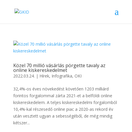
Közel 70 millió vásárlás pörgette tavaly az
online kiskereskedelmet
2022.03.24.
|
Hírek
,
Infografika
,
OKI
32,4%-os éves növekedést követően 1203 milliárd
forintos forgalommal zárta 2021-et a belföldi online
kiskereskedelem. A teljes kiskereskedelmi forgalomból
10,4%-kal részesedő online piac a 2020-as rekord év
után vesztett ugyan a sebességéből, de még mindig
kétszer...