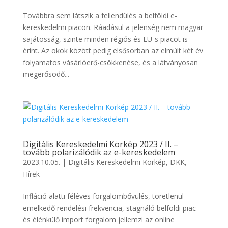
Továbbra sem látszik a fellendülés a belföldi e-
kereskedelmi piacon. Ráadásul a jelenség nem magyar
sajátosság, szinte minden régiós és EU-s piacot is
érint. Az okok között pedig elsősorban az elmúlt két év
folyamatos vásárlóerő-csökkenése, és a látványosan
megerősödő...
Digitális Kereskedelmi Körkép 2023 / II. –
tovább polarizálódik az e-kereskedelem
2023.10.05.
|
Digitális Kereskedelmi Körkép
,
DKK
,
Hírek
Infláció alatti féléves forgalombővülés, töretlenül
emelkedő rendelési frekvencia, stagnáló belföldi piac
és élénkülő import forgalom jellemzi az online