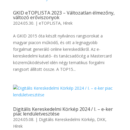
GKID eTOPLISTA 2023 – Változatlan élmezőny,
változó erőviszonyok
2024.05.30.
|
eTOPLISTA
,
Hírek
A GKID 2015 óta készít nyilvános rangsorokat a
magyar piacon működő, és ott a legnagyobb
forgalmat generáló online kereskedőkről. Az e-
kereskedelmi kutató- és tanácsadócég a Mastercard
közreműködésével idén négy tematikus forgalmi
rangsort állított össze. A TOP15...
Digitális Kereskedelmi Körkép 2024 / I. – e-ker
piac lendületvesztése
2024.05.08.
|
Digitális Kereskedelmi Körkép
,
DKK
,
Hírek