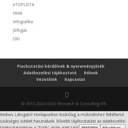
eTOPLISTA
Hírek
Infografika
Jófogás
OKI
Piackutatási kérdőívek & nyereményjáték
Adatkezelési tájékoztató
Rólunk
Vezetőink
Kapcsolat
© 2013-2024 GKID Research & Consulting Kft.
Kedves Látogató! Honlapunkon kizárólag a működéshez feltétlenül
szükséges sütiket használunk. Bővebb tájékoztatást az adatkezelési
tájékoztatónkban a "Sütik" alcím alatt talál.
RENDBEN
Bővebben...