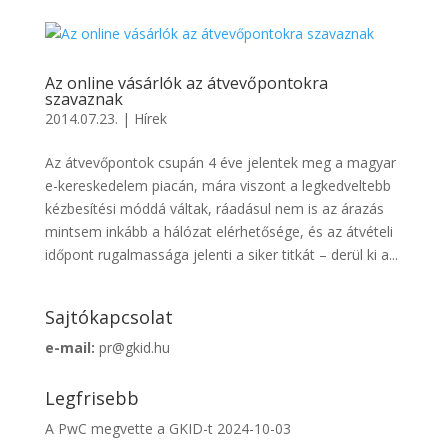
Az online vásárlók az átvevőpontokra
szavaznak
2014.07.23.
|
Hírek
Az átvevőpontok csupán 4 éve jelentek meg a magyar
e-kereskedelem piacán, mára viszont a legkedveltebb
kézbesítési móddá váltak, ráadásul nem is az árazás
mintsem inkább a hálózat elérhetősége, és az átvételi
időpont rugalmassága jelenti a siker titkát – derül ki a...
Sajtókapcsolat
e-mail:
pr@gkid.hu
Legfrisebb
A PwC megvette a GKID-t
2024-10-03