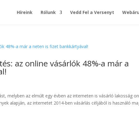
Híreink
Rólunk
Vedd Fel a Versenyt
Webáru
tés: az online vásárlók 48%-a már a
l!
tást, melyben az elmúlt egy évben az interneten is vásárló lakosság on
mények alapján, az internetet 2014-ben vásárlás céljából is használó m