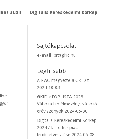
ház audit
Digitális Kereskedelmi Körkép
Sajtókapcsolat
e-mail:
pr@gkid.hu
Legfrisebb
A PwC megvette a GKID-t
2024-10-03
line
GKID eTOPLISTA 2023 –
agyar
Változatlan élmezőny, változó
erőviszonyok
2024-05-30
Digitális Kereskedelmi Körkép
2024 / I. – e-ker piac
lendületvesztése
2024-05-08