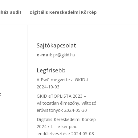
ház audit
Digitális Kereskedelmi Körkép
Sajtókapcsolat
e-mail:
pr@gkid.hu
Legfrisebb
A PwC megvette a GKID-t
2024-10-03
t
GKID eTOPLISTA 2023 –
Változatlan élmezőny, változó
erőviszonyok
2024-05-30
Digitális Kereskedelmi Körkép
2024 / I. – e-ker piac
lendületvesztése
2024-05-08