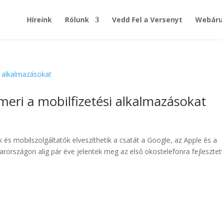
Híreink
Rólunk
Vedd Fel a Versenyt
Webáru
eri a mobilfizetési alkalmazásokat
 és mobilszolgáltatók elveszíthetik a csatát a Google, az Apple és a
országon alig pár éve jelentek meg az első okostelefonra fejlesztet