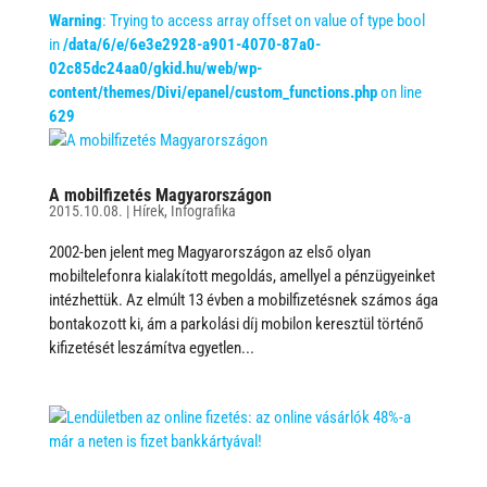
Warning
: Trying to access array offset on value of type bool
in
/data/6/e/6e3e2928-a901-4070-87a0-
02c85dc24aa0/gkid.hu/web/wp-
content/themes/Divi/epanel/custom_functions.php
on line
629
A mobilfizetés Magyarországon
2015.10.08.
|
Hírek
,
Infografika
2002-ben jelent meg Magyarországon az első olyan
mobiltelefonra kialakított megoldás, amellyel a pénzügyeinket
intézhettük. Az elmúlt 13 évben a mobilfizetésnek számos ága
bontakozott ki, ám a parkolási díj mobilon keresztül történő
kifizetését leszámítva egyetlen...