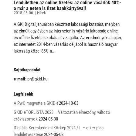
Lendületben az online fizetés: az online vásárlók 48%-
a már a neten is fizet bankkártyával!
2015.03.06.
|
Hírek
A GKI Digital januárban készített lakossági kutatást, melyben
az elmúlt egy évben az interneten is vásárló lakosság online
és offline fizetési szokásait vizsgálta. Az eredmények alapján,
az internetet 2014-ben vásárlás céljából is használó magyar
lakosság közel 85%-a...
Sajtókapcsolat
e-mail:
pr@gkid.hu
Legfrisebb
A PwC megvette a GKID-t
2024-10-03
GKID eTOPLISTA 2023 – Változatlan élmezőny, változó
erőviszonyok
2024-05-30
Digitális Kereskedelmi Körkép 2024 / I. – e-ker piac
lendületvesztése
2024-05-08