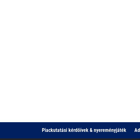
Piackutatási kérdőívek & nyereményjáték
Ad