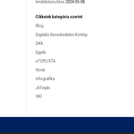
lendületvesztése
2024-05-08
Cikkeink kategória szerint
Blog
Digitális Kereskedelmi Körkép
DKK
Egyéb
eTOPLISTA
Hírek
Infografika
Jófogás
OKI