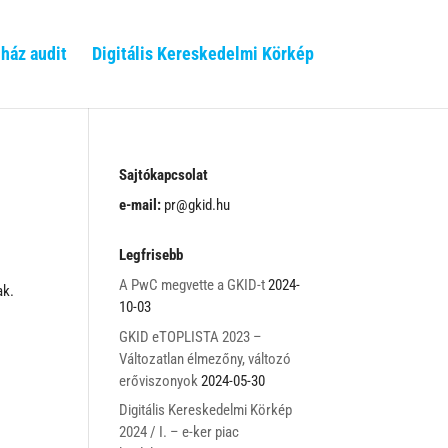
ház audit
Digitális Kereskedelmi Körkép
Sajtókapcsolat
e-mail:
pr@gkid.hu
Legfrisebb
A PwC megvette a GKID-t
2024-
ak.
10-03
GKID eTOPLISTA 2023 –
Változatlan élmezőny, változó
erőviszonyok
2024-05-30
Digitális Kereskedelmi Körkép
2024 / I. – e-ker piac