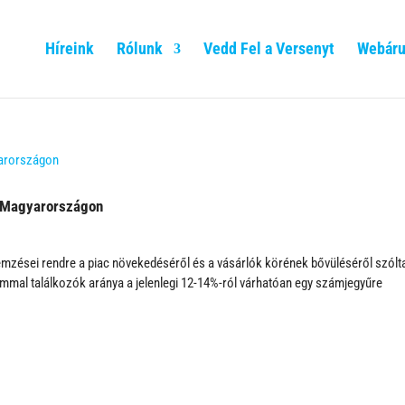
Híreink
Rólunk
Vedd Fel a Versenyt
Webáru
t Magyarországon
mzései rendre a piac növekedéséről és a vásárlók körének bővüléséről szólt
ommal találkozók aránya a jelenlegi 12-14%-ról várhatóan egy számjegyűre