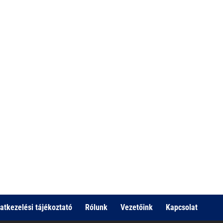
atkezelési tájékoztató
Rólunk
Vezetőink
Kapcsolat