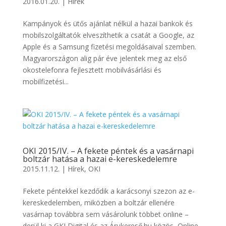
2016.01.20.
|
Hírek
Kampányok és ütős ajánlat nélkül a hazai bankok és
mobilszolgáltatók elveszíthetik a csatát a Google, az
Apple és a Samsung fizetési megoldásaival szemben.
Magyarországon alig pár éve jelentek meg az első
okostelefonra fejlesztett mobilvásárlási és
mobilfizetési...
OKI 2015/IV. – A fekete péntek és a vasárnapi
boltzár hatása a hazai e-kereskedelemre
2015.11.12.
|
Hírek
,
OKI
Fekete péntekkel kezdődik a karácsonyi szezon az e-
kereskedelemben, miközben a boltzár ellenére
vasárnap továbbra sem vásárolunk többet online –
derül ki a GKI Digital és az Árukereső.hu közös, Online