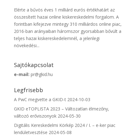
Elérte a bűvös éves 1 milliárd eurós értékhatárt az
összesített hazai online kiskereskedelmi forgalom. A
forintban kifejezve mintegy 310 milliárdos online piac,
2016-ban arányaiban háromszor gyorsabban bővült a
teljes hazai kiskereskedelemnél, a jelenlegi
növekedési...
Sajtókapcsolat
e-mail:
pr@gkid.hu
Legfrisebb
A PwC megvette a GKID-t
2024-10-03
GKID eTOPLISTA 2023 – Változatlan élmezőny,
változó erőviszonyok
2024-05-30
Digitális Kereskedelmi Körkép 2024 / I. – e-ker piac
lendületvesztése
2024-05-08