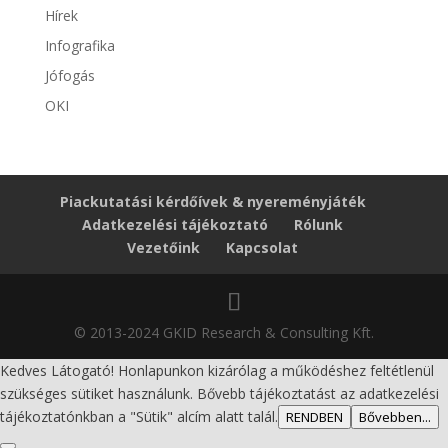
Hírek
Infografika
Jófogás
OKI
Piackutatási kérdőívek & nyereményjáték
Adatkezelési tájékoztató
Rólunk
Vezetőink
Kapcsolat
© 2013-2024 GKID Research & Consulting Kft.
Kedves Látogató! Honlapunkon kizárólag a működéshez feltétlenül
szükséges sütiket használunk. Bővebb tájékoztatást az adatkezelési
tájékoztatónkban a "Sütik" alcím alatt talál.
RENDBEN
Bővebben...