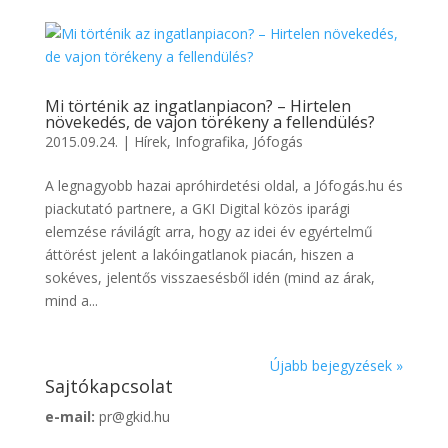
Mi történik az ingatlanpiacon? – Hirtelen
növekedés, de vajon törékeny a fellendülés?
2015.09.24.
|
Hírek
,
Infografika
,
Jófogás
A legnagyobb hazai apróhirdetési oldal, a Jófogás.hu és
piackutató partnere, a GKI Digital közös iparági
elemzése rávilágít arra, hogy az idei év egyértelmű
áttörést jelent a lakóingatlanok piacán, hiszen a
sokéves, jelentős visszaesésből idén (mind az árak,
mind a...
Újabb bejegyzések »
Sajtókapcsolat
e-mail:
pr@gkid.hu