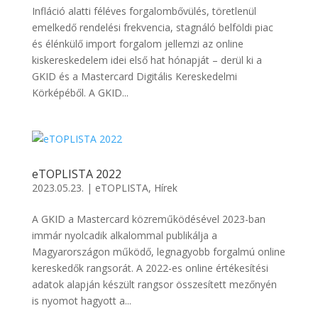
Infláció alatti féléves forgalombővülés, töretlenül
emelkedő rendelési frekvencia, stagnáló belföldi piac
és élénkülő import forgalom jellemzi az online
kiskereskedelem idei első hat hónapját – derül ki a
GKID és a Mastercard Digitális Kereskedelmi
Körképéből. A GKID...
eTOPLISTA 2022
2023.05.23.
|
eTOPLISTA
,
Hírek
A GKID a Mastercard közreműködésével 2023-ban
immár nyolcadik alkalommal publikálja a
Magyarországon működő, legnagyobb forgalmú online
kereskedők rangsorát. A 2022-es online értékesítési
adatok alapján készült rangsor összesített mezőnyén
is nyomot hagyott a...