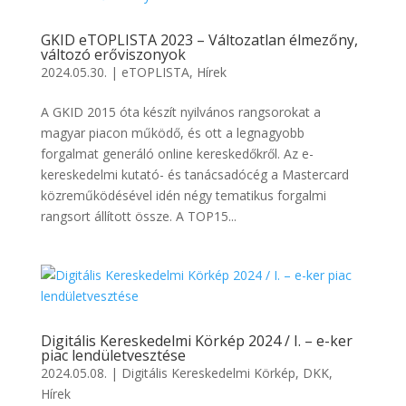
GKID eTOPLISTA 2023 – Változatlan élmezőny,
változó erőviszonyok
2024.05.30.
|
eTOPLISTA
,
Hírek
A GKID 2015 óta készít nyilvános rangsorokat a
magyar piacon működő, és ott a legnagyobb
forgalmat generáló online kereskedőkről. Az e-
kereskedelmi kutató- és tanácsadócég a Mastercard
közreműködésével idén négy tematikus forgalmi
rangsort állított össze. A TOP15...
Digitális Kereskedelmi Körkép 2024 / I. – e-ker
piac lendületvesztése
2024.05.08.
|
Digitális Kereskedelmi Körkép
,
DKK
,
Hírek