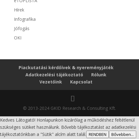
eTOPLISTA
Hírek
Infografika
Jófogás
OKI
Piackutatási kérdőívek & nyereményjáték
Adatkezelési tájékoztató
Rólunk
Vezetőink
Kapcsolat
© 2013-2024 GKID Research & Consulting Kft.
Kedves Látogató! Honlapunkon kizárólag a működéshez feltétlenül
szükséges sütiket használunk. Bővebb tájékoztatást az adatkezelési
tájékoztatónkban a "Sütik" alcím alatt talál.
RENDBEN
Bővebben...