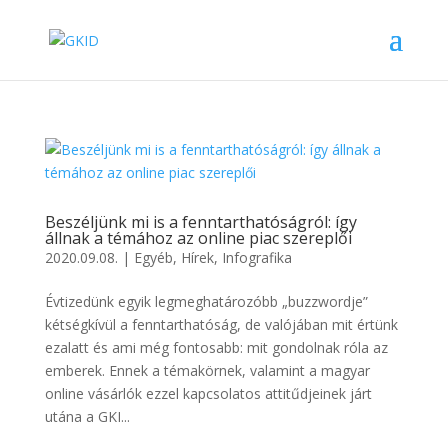
Beszéljünk mi is a fenntarthatóságról: így
állnak a témához az online piac szereplői
2020.09.08.
|
Egyéb
,
Hírek
,
Infografika
Évtizedünk egyik legmeghatározóbb „buzzwordje”
kétségkívül a fenntarthatóság, de valójában mit értünk
ezalatt és ami még fontosabb: mit gondolnak róla az
emberek. Ennek a témakörnek, valamint a magyar
online vásárlók ezzel kapcsolatos attitűdjeinek járt
utána a GKI...