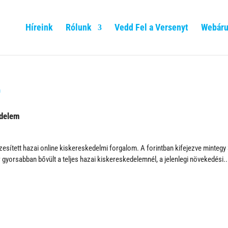
Híreink
Rólunk
Vedd Fel a Versenyt
Webáru
edelem
szesített hazai online kiskereskedelmi forgalom. A forintban kifejezve mintegy
gyorsabban bővült a teljes hazai kiskereskedelemnél, a jelenlegi növekedési..