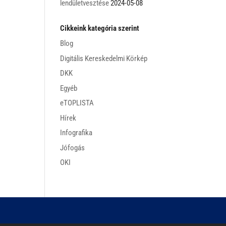
lendületvesztése
2024-05-08
Cikkeink kategória szerint
Blog
Digitális Kereskedelmi Körkép
DKK
Egyéb
eTOPLISTA
Hírek
Infografika
Jófogás
OKI