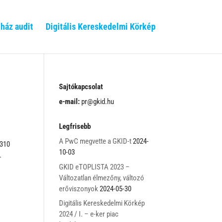
ház audit
Digitális Kereskedelmi Körkép
Sajtókapcsolat
e-mail:
pr@gkid.hu
Legfrisebb
A PwC megvette a GKID-t
2024-
 310
10-03
.
GKID eTOPLISTA 2023 –
Változatlan élmezőny, változó
erőviszonyok
2024-05-30
Digitális Kereskedelmi Körkép
2024 / I. – e-ker piac