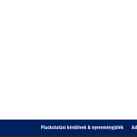
Piackutatási kérdőívek & nyereményjáték
Ad