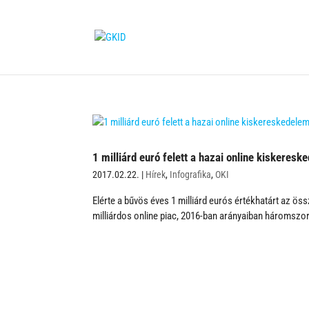
1 milliárd euró felett a hazai online kiskeresk
2017.02.22.
|
Hírek
,
Infografika
,
OKI
Elérte a bűvös éves 1 milliárd eurós értékhatárt az ös
milliárdos online piac, 2016-ban arányaiban háromszor 