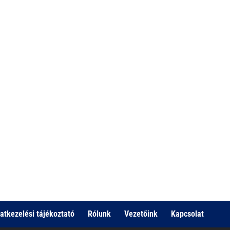
atkezelési tájékoztató
Rólunk
Vezetőink
Kapcsolat