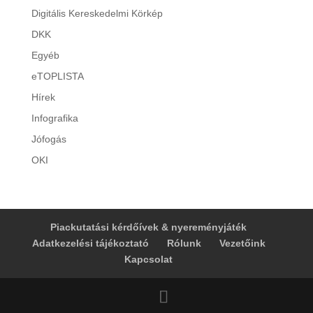
Digitális Kereskedelmi Körkép
DKK
Egyéb
eTOPLISTA
Hírek
Infografika
Jófogás
OKI
Piackutatási kérdőívek & nyereményjáték
Adatkezelési tájékoztató
Rólunk
Vezetőink
Kapcsolat