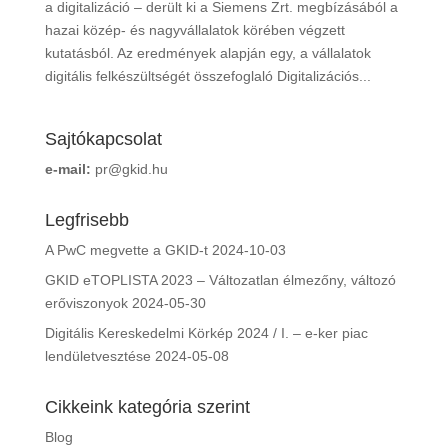
a digitalizáció – derült ki a Siemens Zrt. megbízásából a
hazai közép- és nagyvállalatok körében végzett
kutatásból. Az eredmények alapján egy, a vállalatok
digitális felkészültségét összefoglaló Digitalizációs...
Sajtókapcsolat
e-mail:
pr@gkid.hu
Legfrisebb
A PwC megvette a GKID-t
2024-10-03
GKID eTOPLISTA 2023 – Változatlan élmezőny, változó
erőviszonyok
2024-05-30
Digitális Kereskedelmi Körkép 2024 / I. – e-ker piac
lendületvesztése
2024-05-08
Cikkeink kategória szerint
Blog