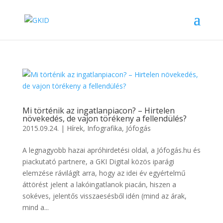
Mi történik az ingatlanpiacon? – Hirtelen
növekedés, de vajon törékeny a fellendülés?
2015.09.24.
|
Hírek
,
Infografika
,
Jófogás
A legnagyobb hazai apróhirdetési oldal, a Jófogás.hu és
piackutató partnere, a GKI Digital közös iparági
elemzése rávilágít arra, hogy az idei év egyértelmű
áttörést jelent a lakóingatlanok piacán, hiszen a
sokéves, jelentős visszaesésből idén (mind az árak,
mind a...