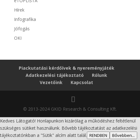
eTOPLISTA
Hírek
Infografika
Jófogás
OKI
Piackutatási kérdőívek & nyereményjáték
Adatkezelési tájékoztató
Rólunk
Vezetőink
Kapcsolat
© 2013-2024 GKID Research & Consulting Kft.
Kedves Látogató! Honlapunkon kizárólag a működéshez feltétlenül
szükséges sütiket használunk. Bővebb tájékoztatást az adatkezelési
tájékoztatónkban a "Sütik" alcím alatt talál.
RENDBEN
Bővebben...