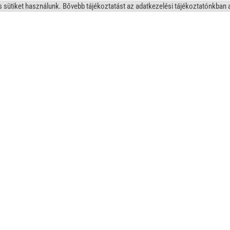
tiket használunk. Bővebb tájékoztatást az adatkezelési tájékoztatónkban a "S