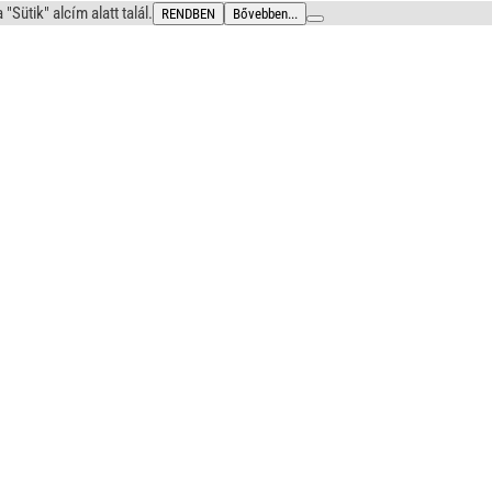
ütik" alcím alatt talál.
RENDBEN
Bővebben...