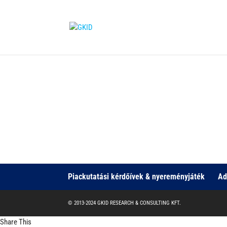
Publikus infografikáink
Piackutatási kérdőívek & nyereményjáték
Ad
© 2013-2024 GKID RESEARCH & CONSULTING KFT.
Share This