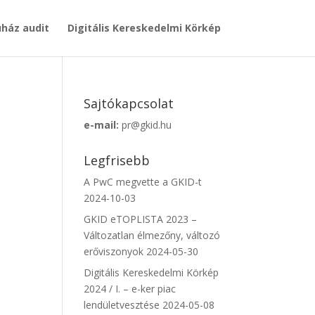
ház audit
Digitális Kereskedelmi Körkép
Sajtókapcsolat
e-mail:
pr@gkid.hu
Legfrisebb
A PwC megvette a GKID-t
2024-10-03
GKID eTOPLISTA 2023 –
Változatlan élmezőny, változó
erőviszonyok
2024-05-30
Digitális Kereskedelmi Körkép
2024 / I. – e-ker piac
lendületvesztése
2024-05-08