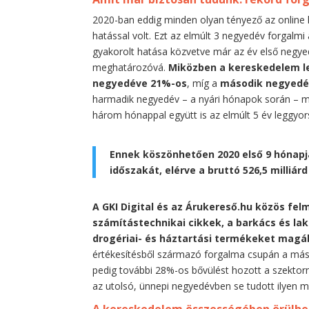
2020-ban eddig minden olyan tényező az online 
hatással volt. Ezt az elmúlt 3 negyedév forgalmi
gyakorolt hatása közvetve már az év első negye
meghatározóvá.
Miközben a kereskedelem l
negyedéve 21%-os
, míg a
második negyed
harmadik negyedév – a nyári hónapok során – má
három hónappal együtt is az elmúlt 5 év leggyo
Ennek köszönhetően 2020 első 9 hónapj
időszakát, elérve a bruttó 526,5 milliárd
A GKI Digital és az Árukereső.hu közös fel
számítástechnikai cikkek, a barkács és lak
drogériai- és háztartási termékeket magáb
értékesítésből származó forgalma csupán a más
pedig további 28%-os bővülést hozott a szekto
az utolsó, ünnepi negyedévben se tudott ilyen m