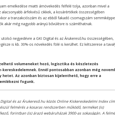
lyam emelkedése miatti árnövekedés felfelé tolja, azonban mivel a
 alacsonyabb árfekvésű cikkek, a kosárértékek összességében
nakkor a tranzakciószám és az ebből fakadó csomagszám semmiképp
atók akár még nagyobb arányú bővülésre is számíthatnak.
 utolsó negyedévre a GKI Digital és az Árukereső.hu összességében,
észe is kb. 30%-os növekedés fölé is kerülhet. Ez kétszerese a taval
zelhető volumeneket hozó, logisztika és készletezés
z e-kereskedelemnek. Ennél pontosabban azonban még novem
ny hetet. Az azonban biztosan kijelenthető, hogy erre a
 emlékezni fogunk.
Digital és az Árukereső.hu közös Online Kiskereskedelmi Index cí
készül felmérés a kosaras rendszerben működő, terméket (is)
elkező, forintban (is) árazó webáruházak 3900-as sokaságán. A felm