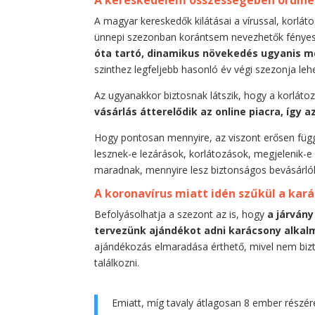
A kereskedelem összességében örülhet,
A magyar kereskedők kilátásai a vírussal, korláto
ünnepi szezonban korántsem nevezhetők fénye
óta tartó, dinamikus növekedés ugyanis m
szinthez legfeljebb hasonló év végi szezonja le
Az ugyanakkor biztosnak látszik, hogy a korlát
vásárlás átterelődik az online piacra, így a
Hogy pontosan mennyire, az viszont erősen függ 
lesznek-e lezárások, korlátozások, megjelenik-e 
maradnak, mennyire lesz biztonságos bevásárl
A koronavírus miatt idén szűkül a ka
Befolyásolhatja a szezont az is, hogy
a járván
tervezünk ajándékot adni karácsony alkal
ajándékozás elmaradása érthető, mivel nem biz
találkozni.
Emiatt, míg tavaly átlagosan 8 ember részé