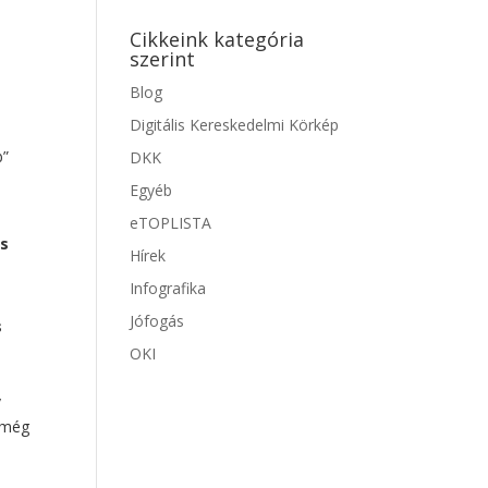
Cikkeink kategória
szerint
Blog
Digitális Kereskedelmi Körkép
b”
DKK
Egyéb
eTOPLISTA
os
Hírek
Infografika
Jófogás
s
OKI
v
 még