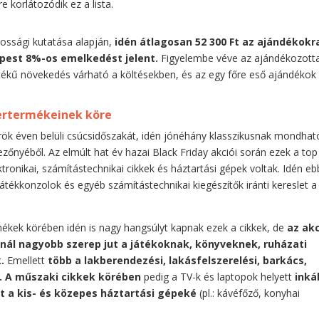
e korlátozódik ez a lista.
kossági kutatása alapján,
idén átlagosan 52 300 Ft az ajándékokr
épest 8%-os emelkedést jelent.
Figyelembe véve az ajándékozott
tékű növekedés várható a költésekben, és az egy főre eső ajándékok
gertermékeinek köre
rök éven belüli csúcsidőszakát, idén jónéhány klasszikusnak mondhat
ezőnyéből. Az elmúlt hat év hazai Black Friday akciói során ezek a top
onikai, számítástechnikai cikkek és háztartási gépek voltak. Idén eb
játékkonzolok és egyéb számítástechnikai kiegészítők iránti kereslet a
rmékek körében idén is nagy hangsúlyt kapnak ezek a cikkek, de
az ak
ál nagyobb szerep jut a játékoknak, könyveknek, ruházati
.
Emellett
több a lakberendezési, lakásfelszerelési, barkács,
.
A műszaki cikkek körében
pedig a TV-k és laptopok helyett
inká
t a kis- és közepes háztartási gépeké
(pl.: kávéfőző, konyhai