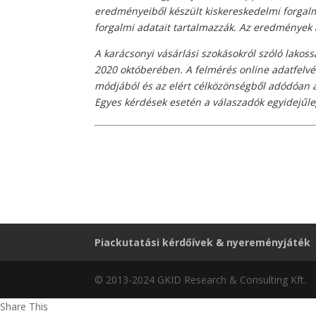
eredményeiből készült kiskereskedelmi forgalmi
forgalmi adatait tartalmazzák. Az eredmények a
A karácsonyi vásárlási szokásokról szóló lakoss
2020 októberében. A felmérés online adatfelvét
módjából és az elért célközönségből adódóan a 
Egyes kérdések esetén a válaszadók egyidejűleg
Piackutatási kérdőívek & nyereményjáték
© 2013-2024 GKID Research & Consulting Kft.
Share This