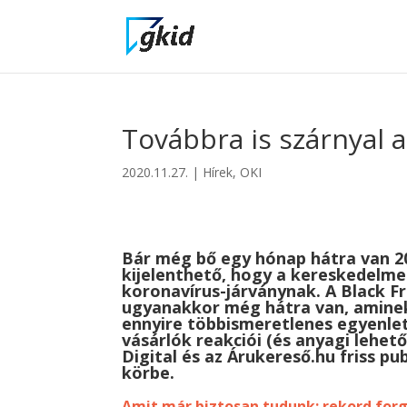
Továbbra is szárnyal 
2020.11.27.
|
Hírek
,
OKI
Bár még bő egy hónap hátra van 2
kijelenthető, hogy a kereskedelmen
koronavírus-járványnak. A Black Fr
ugyanakkor még hátra van, aminek
ennyire többismeretlenes egyenlet
vásárlók reakciói (és anyagi lehető
Digital és az Árukereső.hu friss pu
körbe.
Amit már biztosan tudunk: rekord for