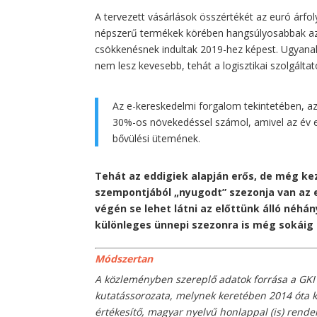
A tervezett vásárlások összértékét az euró árfo
népszerű termékek körében hangsúlyosabbak az
csökkenésnek indultak 2019-hez képest. Ugya
nem lesz kevesebb, tehát a logisztikai szolgált
Az e-kereskedelmi forgalom tekintetében, az
30%-os növekedéssel számol, amivel az év eg
bővülési ütemének.
Tehát az eddigiek alapján erős, de még ke
szempontjából „nyugodt” szezonja van a
végén se lehet látni az előttünk álló néhá
különleges ünnepi szezonra is még sokáig
Módszertan
A közleményben szereplő adatok forrása a GKI 
kutatássorozata, melynek keretében 2014 óta 
értékesítő, magyar nyelvű honlappal (is) rend