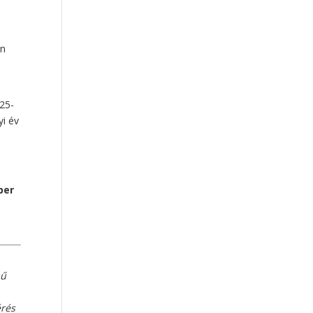
en
 25-
yi év
ber
mű
érés