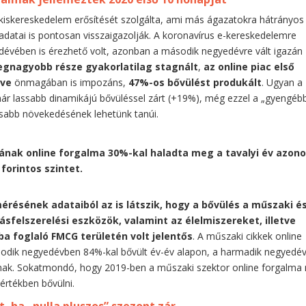
kiskereskedelem erősítését szolgálta, ami más ágazatokra hátrányos
 adatai is pontosan visszaigazolják. A koronavírus e-kereskedelemre
dévében is érezhető volt, azonban a második negyedévre vált igazán
egnagyobb része gyakorlatilag stagnált
,
az online piac első
éve
önmagában is impozáns,
47%-os bővülést produkált
. Ugyan a
r lassabb dinamikájú bővüléssel zárt (+19%), még ezzel a „gyengéb
rsabb növekedésének lehetünk tanúi.
ának online forgalma 30%-kal haladta meg a tavalyi év azon
 forintos szintet.
mérésének adataiból az is látszik, hogy a bővülés a műszaki é
ásfelszerelési eszközök, valamint az élelmiszereket, illetve
a foglaló FMCG területén volt jelentős
. A műszaki cikkek online
odik negyedévben 84%-kal bővült év-év alapon, a harmadik negyedé
rnak. Sokatmondó, hogy 2019-ben a műszaki szektor online forgalma
értékben bővülni.