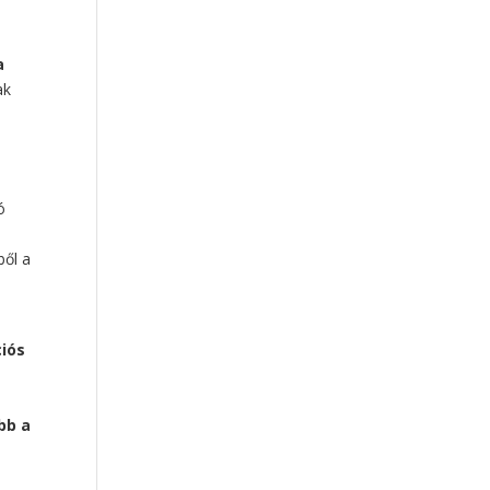
a
ak
ó
ből a
ciós
bb a