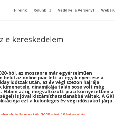
Híreink
Rólunk
Vedd Fel a Versenyt
Webáru
az e-kereskedelem
020-ból, az mostanra már egyértelműen
 belül az online piac lett az egyik nyertese a
iday időszak után, az év végi szezon hajrája
 kimenetele, dinamikája talán sose volt még
. Ebben az új, megváltozott piaci környezetben a
ségei) is jóval kiszámíthatatlanabbá váltak. A GKI
blikációja ezt a különleges év végi időszakot járja
galmak jellemezték 2020 első 10 hónapját