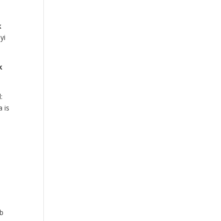
k
yi
k
:
a is
bb