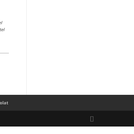
el
tel
olat