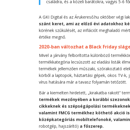
családra, és a közeli barátokra, vagyis 5-6 főr
A GKI Digital és az Árukereső.hu október végi la
szánt keret, ami az előző évi adatokhoz k
körének szűkülését, az inflációt meghaladó mér
értéke megnő.
2020-ban változhat a Black Friday slá
Mivel a járvány felborította különböző termékkö
termékkategória lecsúszott az eladási listák élm
termékek jellemzően műszaki, szórakoztató elektr
körből a laptopok, háztartási gépek, okos TV-k, 
vírus hatására már a tavasz folyamán tetőzött.
Bár a kiemelten hirdetett, „kirakatba rakott” te
termékek mezőnyében a korábbi szezonokn
cikkeknek és szépségápolási termékeknek
valamint FMCG termékhez köthető akció is
középkategóriás mobiltelefonoké, valamin
robotgép, hajszárító)
a főszerep.