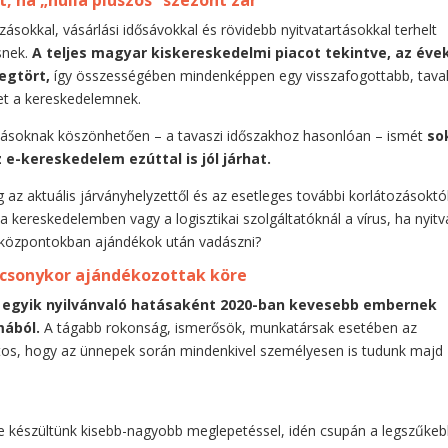
 ha „nulla pluszos” szezont zár
zásokkal, vásárlási idősávokkal és rövidebb nyitvatartásokkal terhelt
snek.
A teljes magyar kiskereskedelmi piacot tekintve, az éve
egtört,
így összességében mindenképpen egy visszafogottabb, taval
het a kereskedelemnek.
ozásoknak köszönhetően – a tavaszi időszakhoz hasonlóan – ismét
so
z e-kereskedelem ezúttal is jól járhat.
az aktuális járványhelyzettől és az esetleges további korlátozásoktól
a kereskedelemben vagy a logisztikai szolgáltatóknál a vírus, ha nyitv
óközpontokban ajándékok után vadászni?
rácsonykor ajándékozottak köre
y egyik nyilvánvaló hatásaként 2020-ban kevesebb embernek
mából.
A tágabb rokonság, ismerősök, munkatársak esetében az
tos, hogy az ünnepek során mindenkivel személyesen is tudunk majd
re készültünk kisebb-nagyobb meglepetéssel, idén csupán a legszűke