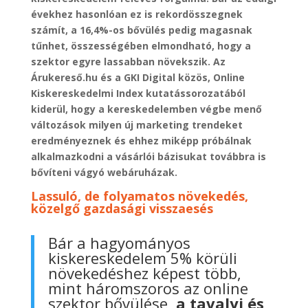
évekhez hasonlóan ez is rekordösszegnek
számít, a 16,4%-os bővülés pedig magasnak
tűnhet, összességében elmondható, hogy a
szektor egyre lassabban növekszik. Az
Árukereső.hu és a GKI Digital közös, Online
Kiskereskedelmi Index kutatássorozatából
kiderül, hogy a kereskedelemben végbe menő
változások milyen új marketing trendeket
eredményeznek és ehhez miképp próbálnak
alkalmazkodni a vásárlói bázisukat továbbra is
bővíteni vágyó webáruházak.
Lassuló, de folyamatos növekedés,
közelgő gazdasági visszaesés
Bár a hagyományos
kiskereskedelem 5% körüli
növekedéshez képest több,
mint háromszoros az online
szektor bővülése,
a tavalyi és