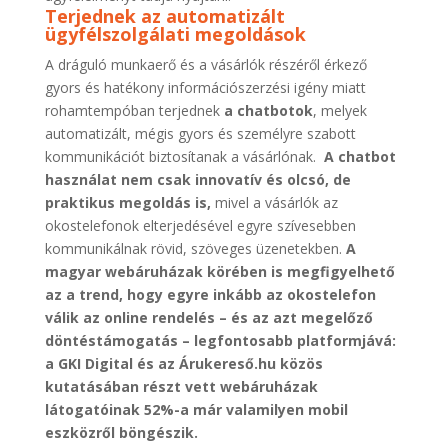
Terjednek az automatizált
ügyfélszolgálati megoldások
A dráguló munkaerő és a vásárlók részéről érkező
gyors és hatékony információszerzési igény miatt
rohamtempóban terjednek
a chatbotok
, melyek
automatizált, mégis gyors és személyre szabott
kommunikációt biztosítanak a vásárlónak.
A chatbot
használat nem csak innovatív és olcsó, de
praktikus megoldás is,
mivel a vásárlók az
okostelefonok elterjedésével egyre szívesebben
kommunikálnak rövid, szöveges üzenetekben.
A
magyar webáruházak körében is megfigyelhető
az a trend, hogy egyre inkább az okostelefon
válik az online rendelés – és az azt megelőző
döntéstámogatás – legfontosabb platformjává:
a GKI Digital és az Árukereső.hu közös
kutatásában részt vett webáruházak
látogatóinak 52%-a már valamilyen mobil
eszközről böngészik.