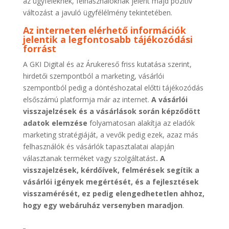
az ügyfeleknek, felhasználóknak jelent majd pozitív
változást a javuló ügyfélélmény tekintetében.
Az interneten elérhető információk
jelentik a legfontosabb tájékozódási
forrást
A GKI Digital és az Árukereső friss kutatása szerint,
hirdetői szempontból a marketing, vásárlói
szempontból pedig a döntéshozatal előtti tájékozódás
elsőszámú platformja már az internet.
A vásárlói
visszajelzések és a vásárlások során képződött
adatok elemzése
folyamatosan alakítja az eladók
marketing stratégiáját, a vevők pedig ezek, azaz más
felhasználók és vásárlók tapasztalatai alapján
választanak terméket vagy szolgáltatást
. A
visszajelzések, kérdőívek, felmérések segítik a
vásárlói igények megértését, és a fejlesztések
visszamérését, ez pedig elengedhetetlen ahhoz,
hogy egy webáruház versenyben maradjon
.