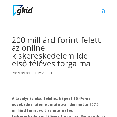
200 milliárd forint felett
az online
kiskereskedelem idei
első féléves forgalma
2019.09.09.
|
Hírek
,
OKI
A tavalyi év első feléhez képest 16,4%-os
növekedési ütemet mutatva, idén nettó 207,5
milliárd forint volt az internetes
kiskereskedelem féléves forgalma. Bár az eddigi