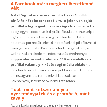
A Facebook mára megkerülhetetlenné
vált
A GKI Digital mérései szerint a hazai 6 millió
aktív felnőtt internetező 84%-a jelen van saját
profillal a legnagyobb közösségi oldalon
, közülük
pedig egyre többen „élik digitális életüket” szinte teljes
egészében csak a közösségi oldalon belül. Ezt a
hatalmas potenciált jelentő, hirdetésekkel jól célozható
tömeget a kereskedők is szeretnék megszólítani, az
Online Kiskereskedelmi Index kutatás eredményei
alapján a
hazai webáruházak 95%-a rendelkezik
profillal valamelyik közösségi média oldalon.
A
Facebook mellett fontos szerepet kap a YouTube és
az Instagram is a termékekkel kapcsolatos
vélemények, információk bemutatásában.
Több, mint kétszer annyi a
nyereményjáték és a promóció, mint
tavaly
Az uralkodó marketing trendek fényében az