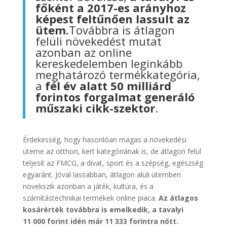
főként a 2017-es arányhoz
képest feltűnően lassult az
ütem.
Továbbra is átlagon
felüli növekedést mutat
azonban az online
kereskedelemben leginkább
meghatározó termékkategória,
a
fél év alatt 50 milliárd
forintos forgalmat generáló
műszaki cikk-szektor
.
Érdekesség, hogy hasonlóan magas a növekedési
üteme az otthon, kert kategóriának is, de átlagon felül
teljesít az FMCG, a divat, sport és a szépség, egészség
egyaránt. Jóval lassabban, átlagon aluli ütemben
növekszik azonban a játék, kultúra, és a
számítástechnikai termékek online piaca.
Az átlagos
kosárérték továbbra is emelkedik, a tavalyi
11 000 forint idén már 11 333 forintra nőtt.