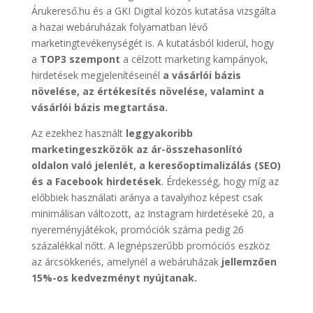
Árukereső.hu és a GKI Digital közös kutatása vizsgálta
a hazai webáruházak folyamatban lévő
marketingtevékenységét is. A kutatásból kiderül, hogy
a
TOP3 szempont
a célzott marketing kampányok,
hirdetések megjelenítéseinél
a vásárlói bázis
növelése, az értékesítés növelése, valamint a
vásárlói bázis megtartása.
Az ezekhez használt
leggyakoribb
marketingeszközök az ár-összehasonlító
oldalon való jelenlét, a keresőoptimalizálás (SEO)
és a Facebook hirdetések
. Érdekesség, hogy míg az
előbbiek használati aránya a tavalyihoz képest csak
minimálisan változott, az Instagram hirdetéseké 20, a
nyereményjátékok, promóciók száma pedig 26
százalékkal nőtt. A legnépszerűbb promóciós eszköz
az árcsökkenés, amelynél a webáruházak
jellemzően
15%-os kedvezményt nyújtanak.