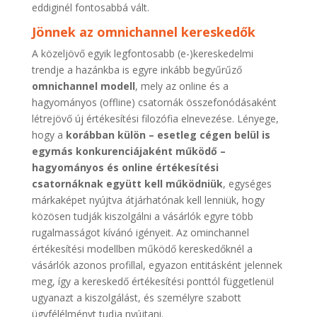
eddiginél fontosabbá vált.
Jönnek az omnichannel kereskedők
A közeljövő egyik legfontosabb (e-)kereskedelmi
trendje a hazánkba is egyre inkább begyűrűző
omnichannel modell
, mely az online és a
hagyományos (offline) csatornák összefonódásaként
létrejövő új értékesítési filozófia elnevezése. Lényege,
hogy a
korábban külön – esetleg cégen belül is
egymás konkurenciájaként működő –
hagyományos és online értékesítési
csatornáknak együtt kell működniük
, egységes
márkaképet nyújtva átjárhatónak kell lenniük, hogy
közösen tudják kiszolgálni a vásárlók egyre több
rugalmasságot kívánó igényeit. Az ominchannel
értékesítési modellben működő kereskedőknél a
vásárlók azonos profillal, egyazon entitásként jelennek
meg, így a kereskedő értékesítési ponttól függetlenül
ugyanazt a kiszolgálást, és személyre szabott
ügyfélélményt tudja nyújtani.