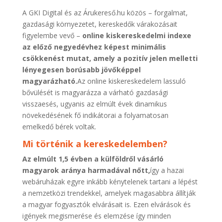
A GKI Digital és az Árukereső.hu közös – forgalmat,
gazdasági környezetet, kereskedők várakozásait
figyelembe vevő –
online kiskereskedelmi indexe
az előző negyedévhez képest minimális
csökkenést mutat, amely a pozitív jelen melletti
lényegesen borúsabb jövőképpel
magyarázható.
Az online kiskereskedelem lassuló
bővülését is magyarázza a várható gazdasági
visszaesés, ugyanis az elmúlt évek dinamikus
növekedésének fő indikátorai a folyamatosan
emelkedő bérek voltak.
Mi történik a kereskedelemben?
Az elmúlt 1,5 évben a külföldről vásárló
magyarok aránya harmadával nőtt,
így a hazai
webáruházak egyre inkább kénytelenek tartani a lépést
a nemzetközi trendekkel, amelyek magasabbra állítják
a magyar fogyasztók elvárásait is. Ezen elvárások és
igények megismerése és elemzése így minden