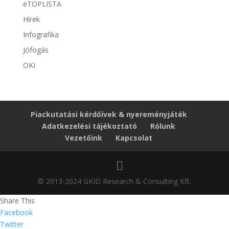
eTOPLISTA
Hírek
Infografika
Jófogás
OKI
Piackutatási kérdőívek & nyereményjáték
Adatkezelési tájékoztató
Rólunk
Vezetőink
Kapcsolat
© 2013-2024 GKID Research & Consulting Kft.
Share This
Facebook
Twitter