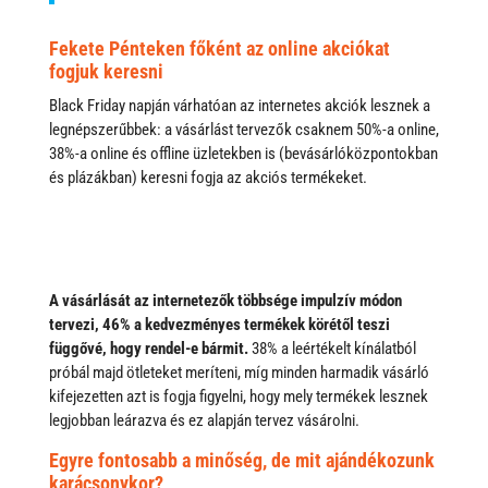
Fekete Pénteken főként az online akciókat
fogjuk keresni
Black Friday napján várhatóan az internetes akciók lesznek a
legnépszerűbbek: a vásárlást tervezők csaknem 50%-a online,
38%-a online és offline üzletekben is (bevásárlóközpontokban
és plázákban) keresni fogja az akciós termékeket.
A vásárlását az internetezők többsége impulzív módon
tervezi, 46% a kedvezményes termékek körétől teszi
függővé, hogy rendel-e bármit.
38% a leértékelt kínálatból
próbál majd ötleteket meríteni, míg minden harmadik vásárló
kifejezetten azt is fogja figyelni, hogy mely termékek lesznek
legjobban leárazva és ez alapján tervez vásárolni.
Egyre fontosabb a minőség, de mit ajándékozunk
karácsonykor?