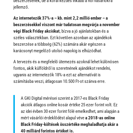
beszerzésének, de a korai kezdés inkább a női vásárlókra
jellemző.
Az internetezők 37%-a – kb. mint 2,2 millió ember – a
beszerzésekkel viszont már tudatosan megvárja a november
végi Black Friday akciókat
, bízva a jó ajánlatokban és a
széles választékban. Ezt követően azonban az ajándékok
beszerzése a többség (62%) számára akár egészen a
karácsonyt megelőző utolsó napokig is elhúzódhat.
A tervezés és a megfelelő ütemezés azoknál lehet különösen
fontos, akik külföldről is szeretnének ajándékot rendelni,
ugyanis az internetezők 18%-a ezt az alternatívát is
számításba veszi, átlagosan 10.500 Ft-ot szánva erre.
A GKI Digital mérései szerint a 2017-es Black Friday
akciók átlagos online kosár értéke 25 ezer forint volt. Ez
az idei évben 30 ezer forint fölé emelkedhet, ami alapján a
mért vásárlói érdeklődést alapul véve
a 2018-as online
Black Friday-költések összértéke meghaladhatja akár a
40 milliárd forintos értéket is.