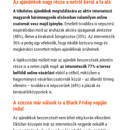
Az ajándékok nagy része a netről kerül a fa alá
A tökéletes ajándékok megtalálására az aktív internetező
magyarok háromnegyede elsősorban valamilyen online
csatornát vesz majd igénybe.
Emellett továbbra is népszerű
inspirálódási mód az áruházak akciós újságainak átnézése
(48%), illetve a kirakatok böngészése (35%). Az internetezők
36%-a pedig úgy vélekedik, hogy inkább biztosra megy és
megkérdezi szeretteit milyen ajándéknak örülnének.
A tájékozódás mellett már az ajándék beszerzések jelentős
része is a neten zajlik majd:
az internetezők 77%-a tervez
belföldi online vásárlást
ebből a célból, miközben a
hagyományos vásárlási csatornák közül – az állandó tömeg
ellenére – továbbra is népszerűek (64%) a plázák és
bevásárlóközpontok is.
A szezon már nálunk is a Black Friday napján
indul
Az ajándékok beszerzését nem lehet elég korán elkezdeni.
Október közepén már az internetezők negyede nekiállt a