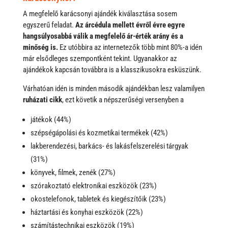
A megfelelő karácsonyi ajándék kiválasztása sosem
egyszerű feladat.
Az árcédula mellett évről évre egyre
hangsúlyosabbá válik a megfelelő ár-érték arány és a
minőség is.
Ez utóbbira az internetezők több mint 80%-a idén
már elsődleges szempontként tekint. Ugyanakkor az
ajándékok kapcsán továbbra is a klasszikusokra esküszünk.
Várhatóan idén is minden második ajándékban lesz valamilyen
ruházati cikk
, ezt követik a népszerűségi versenyben a
játékok (44%)
szépségápolási és kozmetikai termékek (42%)
lakberendezési, barkács- és lakásfelszerelési tárgyak
(31%)
könyvek, filmek, zenék (27%)
szórakoztató elektronikai eszközök (23%)
okostelefonok, tabletek és kiegészítőik (23%)
háztartási és konyhai eszközök (22%)
számítástechnikai eszközök (19%)