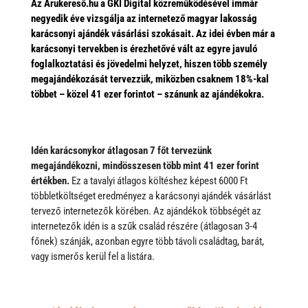
Az Árukereső.hu a GKI Digital közreműködésével immár
negyedik éve vizsgálja az internetező magyar lakosság
karácsonyi ajándék vásárlási szokásait. Az idei évben már a
karácsonyi tervekben is érezhetővé vált az egyre javuló
foglalkoztatási és jövedelmi helyzet, hiszen több személy
megajándékozását tervezzük, miközben csaknem 18%-kal
többet – közel 41 ezer forintot – szánunk az ajándékokra.
Idén karácsonykor átlagosan 7 főt tervezünk
megajándékozni, mindösszesen több mint 41 ezer forint
értékben.
Ez a tavalyi átlagos költéshez képest 6000 Ft
többletköltséget eredményez a karácsonyi ajándék vásárlást
tervező internetezők körében. Az ajándékok többségét az
internetezők idén is a szűk család részére (átlagosan 3-4
főnek) szánják, azonban egyre több távoli családtag, barát,
vagy ismerős kerül fel a listára.