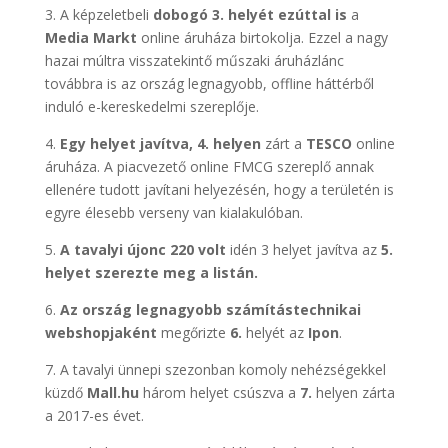
3. A képzeletbeli
dobogó 3. helyét ezúttal is
a
Media Markt
online áruháza birtokolja. Ezzel a nagy
hazai múltra visszatekintő műszaki áruházlánc
továbbra is az ország legnagyobb, offline háttérből
induló e-kereskedelmi szereplője.
4.
Egy helyet javítva, 4. helyen
zárt a
TESCO
online
áruháza. A piacvezető online FMCG szereplő annak
ellenére tudott javítani helyezésén, hogy a területén is
egyre élesebb verseny van kialakulóban.
5.
A tavalyi újonc 220 volt
idén 3 helyet javítva az
5.
helyet szerezte meg a listán.
6.
Az ország legnagyobb számítástechnikai
webshopjaként
megőrizte
6.
helyét az
Ipon
.
7. A tavalyi ünnepi szezonban komoly nehézségekkel
küzdő
Mall.hu
három helyet csúszva a
7.
helyen zárta
a 2017-es évet.