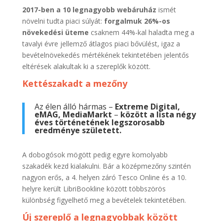
2017-ben a 10 legnagyobb webáruház
ismét
növelni tudta piaci súlyát:
forgalmuk 26%-os
növekedési üteme
csaknem 44%-kal haladta meg a
tavalyi évre jellemző átlagos piaci bővülést, igaz a
bevételnövekedés mértékének tekintetében jelentős
eltérések alakultak ki a szereplők között.
Kettészakadt a mezőny
Az élen álló hármas –
Extreme Digital,
eMAG, MediaMarkt
–
között a lista négy
éves történetének legszorosabb
eredménye született.
A dobogósok mögött pedig egyre komolyabb
szakadék kezd kialakulni. Bár a középmezőny szintén
nagyon erős, a 4. helyen záró Tesco Online és a 10.
helyre került LibriBookline között többszörös
különbség figyelhető meg a bevételek tekintetében.
Új szereplő a legnagyobbak között