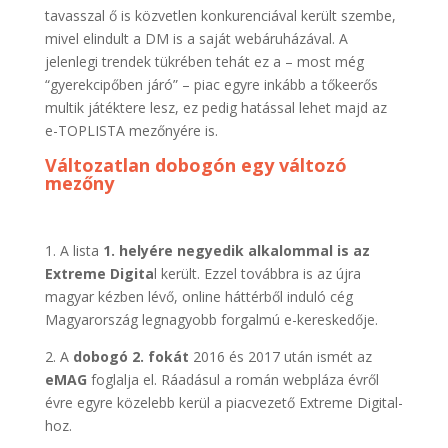
tavasszal ő is közvetlen konkurenciával került szembe,
mivel elindult a DM is a saját webáruházával. A
jelenlegi trendek tükrében tehát ez a – most még
“gyerekcipőben járó” – piac egyre inkább a tőkeerős
multik játéktere lesz, ez pedig hatással lehet majd az
e-TOPLISTA mezőnyére is.
Változatlan dobogón egy változó
mezőny
1. A lista
1. helyére
negyedik alkalommal is az
Extreme Digita
l került. Ezzel továbbra is az újra
magyar kézben lévő, online háttérből induló cég
Magyarország legnagyobb forgalmú e-kereskedője.
2. A
dobogó 2. fokát
2016 és 2017 után ismét az
eMAG
foglalja el. Ráadásul a román webpláza évről
évre egyre közelebb kerül a piacvezető Extreme Digital-
hoz.