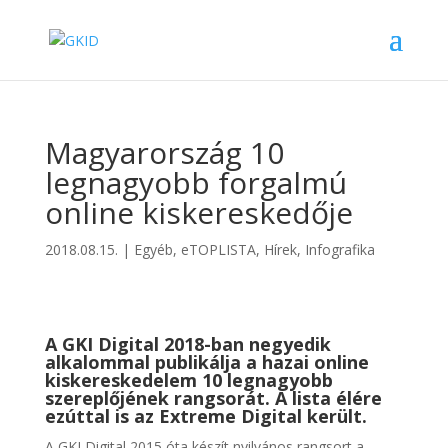
Magyarország 10
legnagyobb forgalmú
online kiskereskedője
2018.08.15.
|
Egyéb
,
eTOPLISTA
,
Hírek
,
Infografika
A GKI Digital 2018-ban negyedik
alkalommal publikálja a hazai online
kiskereskedelem 10 legnagyobb
szereplőjének rangsorát. A lista élére
ezúttal is az Extreme Digital került.
A GKI Digital 2015 óta készít nyilvános rangsort a