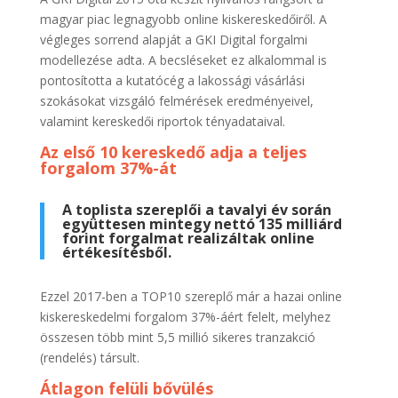
magyar piac legnagyobb online kiskereskedőiről. A
végleges sorrend alapját a GKI Digital forgalmi
modellezése adta. A becsléseket ez alkalommal is
pontosította a kutatócég a lakossági vásárlási
szokásokat vizsgáló felmérések eredményeivel,
valamint kereskedői riportok tényadataival.
Az első 10 kereskedő adja a teljes
forgalom 37%-át
A toplista szereplői a tavalyi év során
együttesen mintegy nettó 135 milliárd
forint forgalmat realizáltak online
értékesítésből.
Ezzel 2017-ben a TOP10 szereplő már a hazai online
kiskereskedelmi forgalom 37%-áért felelt, melyhez
összesen több mint 5,5 millió sikeres tranzakció
(rendelés) társult.
Átlagon felüli bővülés