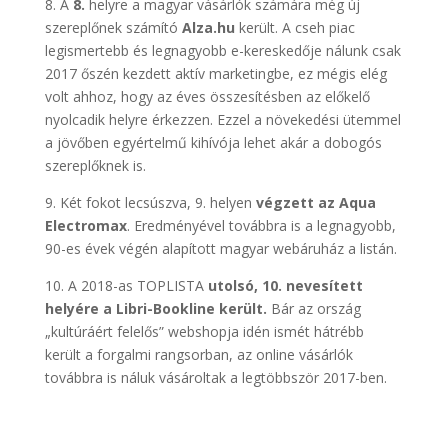
8. A
8.
helyre a magyar vásárlók számára még új
szereplőnek számító
Alza.hu
került. A cseh piac
legismertebb és legnagyobb e-kereskedője nálunk csak
2017 őszén kezdett aktív marketingbe, ez mégis elég
volt ahhoz, hogy az éves összesítésben az előkelő
nyolcadik helyre érkezzen. Ezzel a növekedési ütemmel
a jövőben egyértelmű kihívója lehet akár a dobogós
szereplőknek is.
9. Két fokot lecsúszva, 9. helyen
végzett az Aqua
Electromax
. Eredményével továbbra is a legnagyobb,
90-es évek végén alapított magyar webáruház a listán.
10. A 2018-as TOPLISTA
utolsó, 10. nevesített
helyére a Libri-Bookline került.
Bár az ország
„kultúráért felelős” webshopja idén ismét hátrébb
került a forgalmi rangsorban, az online vásárlók
továbbra is náluk vásároltak a legtöbbször 2017-ben.