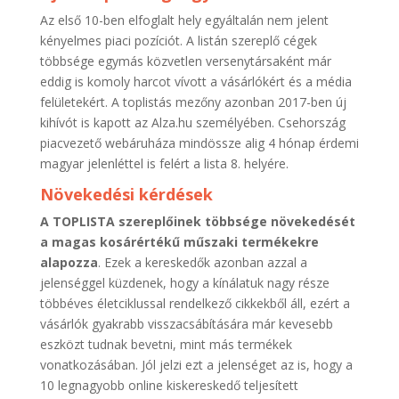
Az első 10-ben elfoglalt hely egyáltalán nem jelent
kényelmes piaci pozíciót. A listán szereplő cégek
többsége egymás közvetlen versenytársaként már
eddig is komoly harcot vívott a vásárlókért és a média
felületekért. A toplistás mezőny azonban 2017-ben új
kihívót is kapott az Alza.hu személyében. Csehország
piacvezető webáruháza mindössze alig 4 hónap érdemi
magyar jelenléttel is felért a lista 8. helyére.
Növekedési kérdések
A TOPLISTA szereplőinek többsége növekedését
a magas kosárértékű műszaki termékekre
alapozza
. Ezek a kereskedők azonban azzal a
jelenséggel küzdenek, hogy a kínálatuk nagy része
többéves életciklussal rendelkező cikkekből áll, ezért a
vásárlók gyakrabb visszacsábítására már kevesebb
eszközt tudnak bevetni, mint más termékek
vonatkozásában. Jól jelzi ezt a jelenséget az is, hogy a
10 legnagyobb online kiskereskedő teljesített