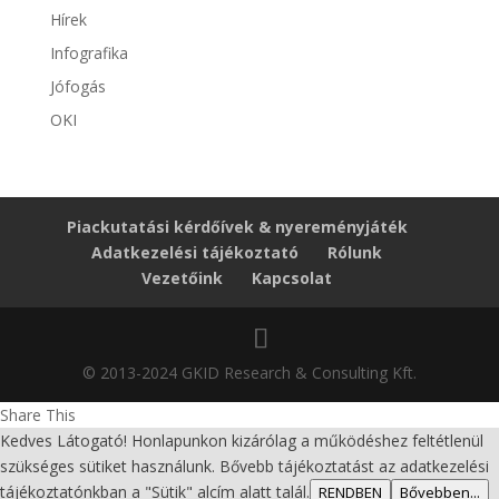
Hírek
Infografika
Jófogás
OKI
Piackutatási kérdőívek & nyereményjáték
Adatkezelési tájékoztató
Rólunk
Vezetőink
Kapcsolat
© 2013-2024 GKID Research & Consulting Kft.
Share This
Kedves Látogató! Honlapunkon kizárólag a működéshez feltétlenül
szükséges sütiket használunk. Bővebb tájékoztatást az adatkezelési
tájékoztatónkban a "Sütik" alcím alatt talál.
RENDBEN
Bővebben...