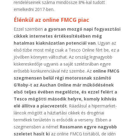
rendeléseinek száma mindössze 8%-kal tudott
emelkedni 2017-ben.
Élénkül az online FMCG piac
Ezzel szemben
a gyorsan mozgó napi fogyasztási
cikkek internetes értékesítésében még
hatalmas kiaknázatlan potenciál van
. Ugyan az
első tízbe most még csak a Tesco Online fért be, ez a
jövőben könnyen változhat. Az ország legnagyobb
kiskereskedője ugyanis a saját szektorában egyre
erősebb konkurenciával néz szembe. Az
online FMCG
szegmensen belül régi motorosnak számító
G’Roby-t az Auchan Online már működésének
első teljes évében megelőzte, és ezzel felért a
Tesco mögötti második helyre, komoly kihívás
elé állítva a piacvezetőt
. Ráadásul a hipermarket-
láncok mögött a háztartási cikkek és drogériai
termékek területén is erősödik a verseny. Ebben a
szegmensben a német
Rossmann egyre nagyobb
szeletet hasít ki
az online FMCG tortából, de idén