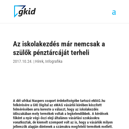
Az iskolakezdés már nemcsak a
szülők pénztárcáját terheli
2017.10.24.
|
Hírek
,
Infografika
A dél-afrikai Naspers csoport érdekeltségébe tartozó eMAG.hu
felkérésére a GKI Digital az eMAG vásárlói körében készített
felmérésében arra kereste a választ, hogy az iskolakezdés
időszakában mely termékek voltak a legkelendőbbek. A kérdések
főként a nyár végi-őszi eleji általános vásárlási szokásokra
vonatkoztak, de kiemelt szempont volt az is, hogy a vásárlók milyen
jellemzők alapján döntenek a számukra megfelelő termékek mellett.