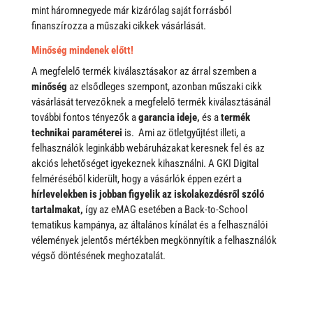
mint háromnegyede már kizárólag saját forrásból
finanszírozza a műszaki cikkek vásárlását.
Minőség mindenek előtt!
A megfelelő termék kiválasztásakor az árral szemben a
minőség
az elsődleges szempont, azonban műszaki cikk
vásárlását tervezőknek a megfelelő termék kiválasztásánál
további fontos tényezők a
garancia ideje,
és a
termék
technikai paraméterei
is. Ami az ötletgyűjtést illeti, a
felhasználók leginkább webáruházakat keresnek fel és az
akciós lehetőséget igyekeznek kihasználni. A GKI Digital
felméréséből kiderült, hogy a vásárlók éppen ezért a
hírlevelekben is jobban figyelik az iskolakezdésről szóló
tartalmakat,
így az eMAG esetében a Back-to-School
tematikus kampánya, az általános kínálat és a felhasználói
vélemények jelentős mértékben megkönnyítik a felhasználók
végső döntésének meghozatalát.