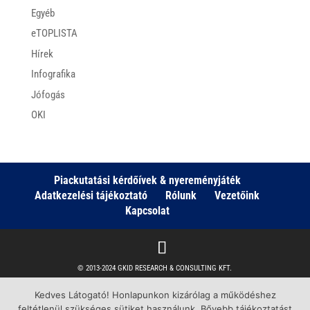
Egyéb
eTOPLISTA
Hírek
Infografika
Jófogás
OKI
Piackutatási kérdőívek & nyereményjáték
Adatkezelési tájékoztató
Rólunk
Vezetőink
Kapcsolat
© 2013-2024 GKID RESEARCH & CONSULTING KFT.
Share This
Kedves Látogató! Honlapunkon kizárólag a működéshez
Facebook
feltétlenül szükséges sütiket használunk. Bővebb tájékoztatást