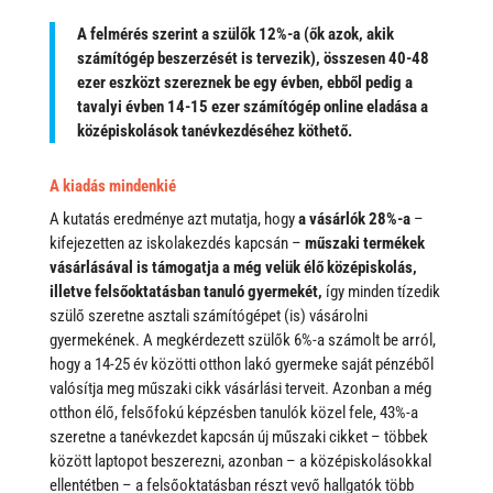
A felmérés szerint a szülők 12%-a (ők azok, akik
számítógép beszerzését is tervezik), összesen 40-48
ezer eszközt szereznek be egy évben, ebből pedig a
tavalyi évben 14-15 ezer számítógép online eladása a
középiskolások tanévkezdéséhez köthető.
A kiadás mindenkié
A kutatás eredménye azt mutatja, hogy
a vásárlók 28%-a
–
kifejezetten az iskolakezdés kapcsán –
műszaki termékek
vásárlásával is támogatja a még velük élő középiskolás,
illetve felsőoktatásban tanuló gyermekét,
így minden tízedik
szülő szeretne asztali számítógépet (is) vásárolni
gyermekének. A megkérdezett szülők 6%-a számolt be arról,
hogy a 14-25 év közötti otthon lakó gyermeke saját pénzéből
valósítja meg műszaki cikk vásárlási terveit. Azonban a még
otthon élő, felsőfokú képzésben tanulók közel fele, 43%-a
szeretne a tanévkezdet kapcsán új műszaki cikket – többek
között laptopot beszerezni, azonban – a középiskolásokkal
ellentétben – a felsőoktatásban részt vevő hallgatók több