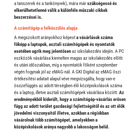
a tanszerek és a tankönyvek), mára már
szükségessé és
elkerülhetetlenné válik a különféle műszaki cikkek
beszerzései is.
A számítógép a felkészülés alapja
A megszokott arányokhoz képest
a vásárlások száma
főképp a laptopok, asztali számítógépek és nyomtatók
esetében ugrik meg jelentősen
az iskolakezdés idején. A PC
eszközök vásárlása kiemelten magas az iskolakezdés előtti
és utáni időszakban, míg a nyomtatók főként szeptember
végén fogynak jól az eMAG-nál. A GKI Digital az eMAG őszi
értékesítési adatait alapul véve megvizsgálta, hogy van-e
összefüggés az adott térségben élő középiskolások száma
és a laptop, illetve asztali számítógépek vásárlása között.
Az
eredményekből kiderült, hogy a számítógép-vásárlás erősen
függ az adott terület gazdasági fejlettségétől és az ott élők
jövedelmi viszonyaitól illetve, azokban a régiókban
vásárolnak több számítógépet, amelyekben a
középiskolások aránya nagyobb a lakosságon belül.