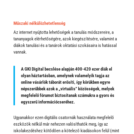
Műszaki nélkülözhetetlenség
Az internet nyújtotta lehetőségek a tanulás módszereire, a
tananyagok elérhetőségére, azok kiegészítésére, valamint a
diákok tanulási és a tanárok oktatási szokásaira is hatással
vannak.
A GKI Digital becslése alapján 400-420 ezer diák el
olyan háztartásban, amelynek valamelyik tagja az
online vásárlók táborát erősíti, így körükben egyre
népszerűbbek azok a „virtuális” közösségek, melyek
megfelelő fórumot biztosítanak számukra a gyors és
egyszerű információcseréhez.
Ugyanakkor ezen digitális csatornák használata megfelelő
eszközök nélkül már nehezen valósíthatók meg, így az
iskolakezdéshez kötődően a kötelező kiadásokon felül (mint