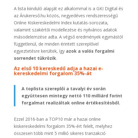
A lista kiinduló alapját ez alkalommal is a GKI Digital és
az Árukereső.hu közös, negyedéves rendszerességű
Online Kiskereskedelmi Index kutatás-sorozata,
valamint szakértői modellezése és nyilvános adatok
másodelemzése adta. A végső eredmények egymástól
függetlenül, de minden érintett szereplővel
egyeztetésre kerültek, így
azok a valós forgalmi
sorrendet tükrözik
.
Az első 10 kereskedő adja a hazai e-
kereskedelmi forgalom 35%-át
A toplista szereplői a tavalyi év során
együttesen mintegy nettó 110 milliárd forint
forgalmat realizáltak online értékesítésből.
Ezzel 2016-ban a TOP10 már a hazai online
kiskereskedelmi forgalom 35%-ért felelt, melyhez
összesen több mint 5 millió sikeres tranzakció