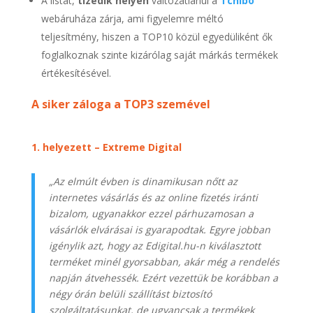
A listát,
tizedik helyen
változatlanul a
Tchibo
webáruháza zárja, ami figyelemre méltó
teljesítmény, hiszen a TOP10 közül egyedüliként ők
foglalkoznak szinte kizárólag saját márkás termékek
értékesítésével.
A siker záloga a TOP3 szemével
1. helyezett – Extreme Digital
„Az elmúlt évben is dinamikusan n
ő
tt az
internetes vásárlás és az online fizetés iránti
bizalom, ugyanakkor ezzel párhuzamosan a
vásárlók elvárásai is gyarapodtak. Egyre jobban
igénylik azt, hogy az Edigital.hu-n kiválasztott
terméket minél gyorsabban, akár még a rendelés
napján átvehessék. Ezért vezettük be korábban a
négy órán belüli szállítást biztosító
szolgáltatásunkat, de ugyancsak a termékek