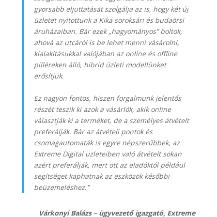
gyorsabb eljuttatását szolgálja az is, hogy két új
üzletet nyitottunk a Kika soroksári és budaörsi
áruházaiban. Bár ezek „hagyományos” boltok,
ahová az utcáról is be lehet menni vásárolni,
kialakításukkal valójában az online és offline
pilléreken álló, hibrid üzleti modellünket
er
ő
sítjük.
Ez nagyon fontos, hiszen forgalmunk jelent
ő
s
részét teszik ki azok a vásárlók, akik online
választják ki a terméket, de a személyes átvételt
preferálják. Bár az átvételi pontok és
csomagautomaták is egyre népszer
ű
bbek, az
Extreme Digital üzleteiben való átvételt sokan
azért preferálják, mert ott az eladóktól például
segítséget kaphatnak az eszközök kés
ő
bbi
beüzemeléshez.”
Várkonyi Balázs – ügyvezet
ő
igazgató, Extreme