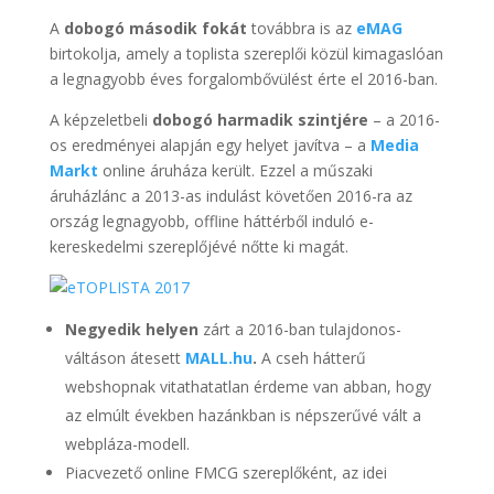
A
dobogó második fokát
továbbra is az
eMAG
birtokolja, amely a toplista szereplői közül kimagaslóan
a legnagyobb éves forgalombővülést érte el 2016-ban.
A képzeletbeli
dobogó harmadik szintjére
– a 2016-
os eredményei alapján egy helyet javítva – a
Media
Markt
online áruháza került. Ezzel a műszaki
áruházlánc a 2013-as indulást követően 2016-ra az
ország legnagyobb, offline háttérből induló e-
kereskedelmi szereplőjévé nőtte ki magát.
Negyedik helyen
zárt a 2016-ban tulajdonos-
váltáson átesett
MALL.
hu
.
A cseh hátterű
webshopnak vitathatatlan érdeme van abban, hogy
az elmúlt években hazánkban is népszerűvé vált a
webpláza-modell.
Piacvezető online FMCG szereplőként, az idei