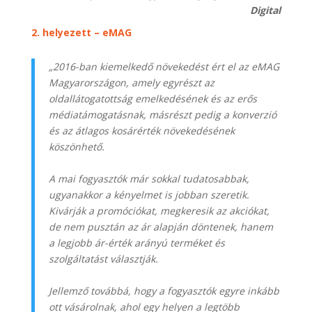
Digital
2. helyezett – eMAG
„2016-ban kiemelked
ő
növekedést ért el az eMAG
Magyarországon, amely egyrészt az
oldallátogatottság emelkedésének és az er
ő
s
médiatámogatásnak, másrészt pedig a konverzió
és az átlagos kosárérték növekedésének
köszönhet
ő
.
A mai fogyasztók már sokkal tudatosabbak,
ugyanakkor a kényelmet is jobban szeretik.
Kivárják a promóciókat, megkeresik az akciókat,
de nem pusztán az ár alapján döntenek, hanem
a legjobb ár-érték arányú terméket és
szolgáltatást választják.
Jellemző továbbá, hogy a fogyasztók egyre inkább
ott vásárolnak, ahol egy helyen a legtöbb