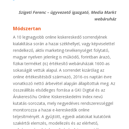
Szigeti Ferenc – ügyvezető igazgató, Media Markt
webáruház
Módszertan
A 10 legnagyobb online kiskereskedő sorrendjének
kialakítása során a hazai székhellyel, vagy képviselettel
rendelkező, aktív marketing-tevékenységet folytató,
magyar nyelven jelenleg is működő, forintban árazó,
fizikai terméket (is) értékesítő webáruházak 1600-as
sokaságát vettük alapul. A sorrendet kizárólag az
online értékesítésből származó, 2016-os naptári évre
vonatkozó nettó árbevétel alapján állapítottuk meg. Az
összeállítás elsődleges forrása a GKI Digital és az
Árukereső.hu Online Kiskereskedelmi Index nevű
kutatás-sorozata, mely negyedéves rendszerességgel
monitorozza a hazai e-kereskedők online
teljesítményét. A gyűjtött, egyedi adatokat kutatóink
szakértői elemzés, modellezés és az elérhető,