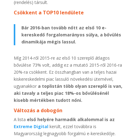
(rendelés) társult.
Csökkent a TOP10 lendülete
Bár 2016-ban tovább nőtt az első 10 e-
kereskedő forgalomarányos súlya, a bővülés
dinamikája mégis lassul.
Míg 2014-ről 2015-re az első 10 szereplő átlagos
bővülése 73% volt, addig ez a mutató 2015-ről 2016-ra
20%-ra csökkent. Ez összhangban van a teljes hazai
kiskereskedelmi piac lassuló növekedési ütemével,
ugyanakkor
a toplistán több olyan szereplő is van,
aki tavaly a teljes piac 18%-os bővülésénél
kisebb mértékben tudott nőni.
Változás a dobogón
A lista
első helyére
harmadik alkalommal is az
Extreme Digital
került, ezzel továbbra is
Magyarország legnagyobb forgalmú e-kereskedője.