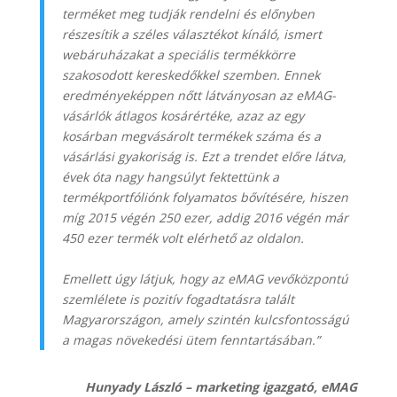
terméket meg tudják rendelni és el
ő
nyben
részesítik a széles választékot kínáló, ismert
webáruházakat a speciális termékkörre
szakosodott keresked
ő
kkel szemben. Ennek
eredményeképpen n
ő
tt látványosan az eMAG-
vásárlók átlagos kosárértéke, azaz az egy
kosárban megvásárolt termékek száma és a
vásárlási gyakoriság is. Ezt a trendet el
ő
re látva,
évek óta nagy hangsúlyt fektettünk a
termékportfóliónk folyamatos b
ő
vítésére, hiszen
míg 2015 végén 250 ezer, addig 2016 végén már
450 ezer termék volt elérhet
ő
az oldalon.
Emellett úgy látjuk, hogy az eMAG vevőközpontú
szemlélete is pozitív fogadtatásra talált
Magyarországon, amely szintén kulcsfontosságú
a magas növekedési ütem fenntartásában.”
Hunyady László – marketing igazgató, eMAG