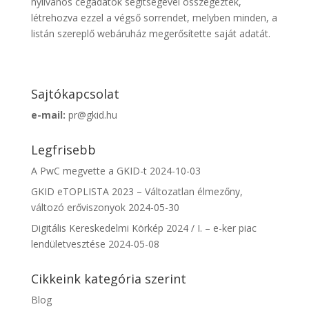
nyilvános cégadatok segítségével összegezték,
létrehozva ezzel a végső sorrendet, melyben minden, a
listán szereplő webáruház megerősítette saját adatát.
Sajtókapcsolat
e-mail:
pr@gkid.hu
Legfrisebb
A PwC megvette a GKID-t
2024-10-03
GKID eTOPLISTA 2023 – Változatlan élmezőny,
változó erőviszonyok
2024-05-30
Digitális Kereskedelmi Körkép 2024 / I. – e-ker piac
lendületvesztése
2024-05-08
Cikkeink kategória szerint
Blog