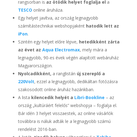
rangsorban is
az ötödik helyet foglalja
el
a
TESCO
online áruháza.
Egy helyet javítva, az ország legnagyobb
számítástechnikai webshopjaként
hatodik lett az
iPon
.
Szintén egy helyet előre lépve,
hetedikként zárta
az évet az
Aqua Electromax
, mely mára a
legnagyobb, 90-es évek végén alapított webáruház
Magyarországon.
Nyolcadikként,
a ranglistán
új szereplő a
220Volt
, ezzel a legnagyobb, dedikáltan fotózásra
szakosodott online áruház hazánkban.
A lista
kilencedik helyét a
Libri-Bookline
– az
ország „kultúráért felelős” webshopja – foglalja el.
Bár idén 3 helyet visszaestek, az online vásárlók
továbbra is náluk adták le a legnagyobb számú
rendelést 2016-ban.