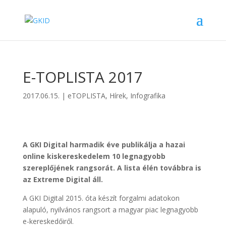
E-TOPLISTA 2017
2017.06.15.
|
eTOPLISTA
,
Hírek
,
Infografika
A GKI Digital harmadik éve publikálja a hazai
online kiskereskedelem 10 legnagyobb
szereplőjének rangsorát. A lista élén továbbra is
az Extreme Digital áll.
A GKI Digital 2015. óta készít forgalmi adatokon
alapuló, nyilvános rangsort a magyar piac legnagyobb
e-kereskedőiről.