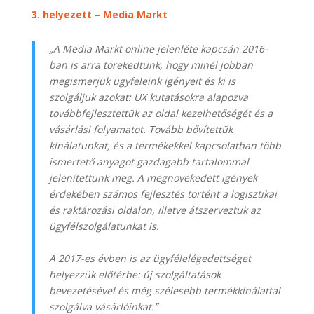
3. helyezett
–
Media Markt
„A Media Markt online jelenléte kapcsán 2016-
ban is arra törekedtünk, hogy minél jobban
megismerjük ügyfeleink igényeit és ki is
szolgáljuk azokat: UX kutatásokra alapozva
továbbfejlesztettük az oldal kezelhet
ő
ségét és a
vásárlási folyamatot. Tovább b
ő
vítettük
kínálatunkat, és a termékekkel kapcsolatban több
ismertet
ő
anyagot gazdagabb tartalommal
jelenítettünk meg. A megnövekedett igények
érdekében számos fejlesztés történt a logisztikai
és raktározási oldalon, illetve átszerveztük az
ügyfélszolgálatunkat is.
A 2017-es évben is az ügyfélelégedettséget
helyezzük el
ő
térbe: új szolgáltatások
bevezetésével és még szélesebb termékkínálattal
szolgálva vásárlóinkat.”