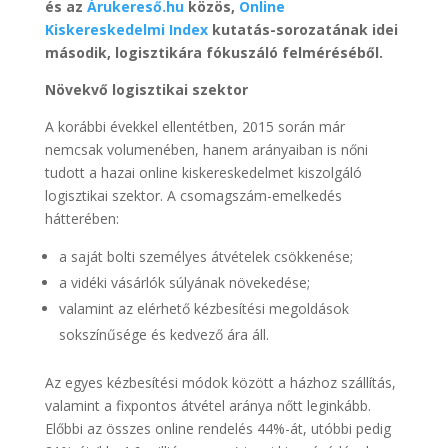
és az
Árukereső.hu
közös,
Online
Kiskereskedelmi Index
kutatás-sorozatának idei
második, logisztikára fókuszáló felméréséből.
Növekvő logisztikai szektor
A korábbi évekkel ellentétben, 2015 során már
nemcsak volumenében, hanem arányaiban is nőni
tudott a hazai online kiskereskedelmet kiszolgáló
logisztikai szektor. A csomagszám-emelkedés
hátterében:
a saját bolti személyes átvételek csökkenése;
a vidéki vásárlók súlyának növekedése;
valamint az elérhető kézbesítési megoldások
sokszínűsége és kedvező ára áll.
Az egyes kézbesítési módok között a házhoz szállítás,
valamint a fixpontos átvétel aránya nőtt leginkább.
Előbbi az összes online rendelés 44%-át, utóbbi pedig