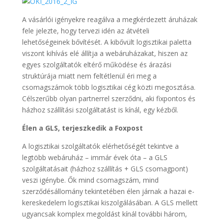
A vásárlói igényekre reagálva a megkérdezett áruházak
fele jelezte, hogy tervezi idén az átvételi
lehetőségeinek bővítését. A kibővült logisztikai paletta
viszont kihívás elé állítja a webáruházakat, hiszen az
egyes szolgáltatók eltérő működése és árazási
struktúrája miatt nem feltétlenül éri meg a
csomagszámok több logisztikai cég közti megosztása.
Célszerűbb olyan partnerrel szerződni, aki fixpontos és
házhoz szállítási szolgáltatást is kínál, egy kézből.
Élen a GLS, terjeszkedik a Foxpost
A logisztikai szolgáltatók elérhetőségét tekintve a
legtöbb webáruház – immár évek óta – a GLS
szolgáltatásait (házhoz szállítás + GLS csomagpont)
veszi igénybe. Ők mind csomagszám, mind
szerződésállomány tekintetében élen járnak a hazai e-
kereskedelem logisztikai kiszolgálásában. A GLS mellett
ugyancsak komplex megoldást kínál további három,