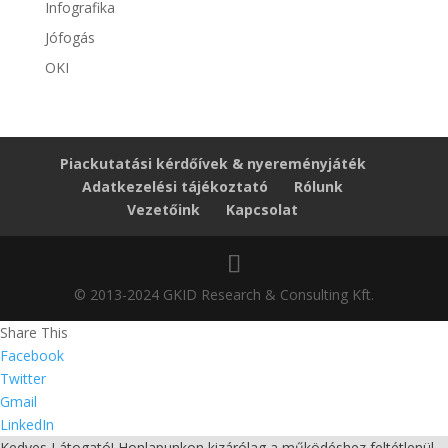
Infografika
Jófogás
OKI
Piackutatási kérdőívek & nyereményjáték
Adatkezelési tájékoztató
Rólunk
Vezetőink
Kapcsolat
© 2013-2024 GKID Research & Consulting Kft.
Share This
Facebook
Twitter
Gmail
LinkedIn
Kedves Látogató! Honlapunkon kizárólag a működéshez feltétlenül