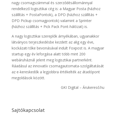
nagy csomagszámmal és szerződésállománnyal
rendelkező logisztikai cég is: a Magyar Posta (házhoz
szállítás + PostaPontok), a DPD (házhoz szállítás +
DPD Pickup csomagpontok) valamint a Sprinter
(házhoz szállítás + Pick Pack Pont-hálózat) is.
A nagy logisztikai szereplők árnyékában, ugyanakkor
látványos terjeszkedésbe kezdett az alig egy éve,
kockázati tőke bevonásával indult Foxpost is. A magyar
startup egy év leforgása alatt több mint 200
webáruháznál jelent meg logisztikai partnerként.
Ráadásul az innovatív csomagautomata-szolgáltatását
az e-kereskedők a legjobbra értékelték az átadópont
megoldások között.
GKI Digital – Árukereső.hu
Sajtókapcsolat