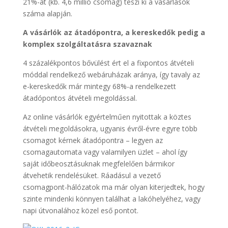
21%-át (kb. 4,6 millió csomag) teszi ki a vásárlások
száma alapján.
A vásárlók az átadópontra, a kereskedők pedig a
komplex szolgáltatásra szavaznak
4 százalékpontos bővülést ért el a fixpontos átvételi
móddal rendelkező webáruházak aránya, így tavaly az
e-kereskedők már mintegy 68%-a rendelkezett
átadópontos átvételi megoldással.
Az online vásárlók egyértelműen nyitottak a köztes
átvételi megoldásokra, ugyanis évről-évre egyre több
csomagot kérnek átadópontra – legyen az
csomagautomata vagy valamilyen üzlet – ahol így
saját időbeosztásuknak megfelelően bármikor
átvehetik rendelésüket. Ráadásul a vezető
csomagpont-hálózatok ma már olyan kiterjedtek, hogy
szinte mindenki könnyen találhat a lakóhelyéhez, vagy
napi útvonalához közel eső pontot.