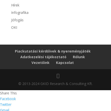
Hírek
Infografika
Jófogás
OKI
Piackutatási kérdőívek & nyereményjáték
Adatkezelési tájékoztató
Rólunk
Vezetőink
Kapcsolat
© 2013-2024 GKID Research & Consulting Kft.
Share This
Facebook
Twitter
Gmail