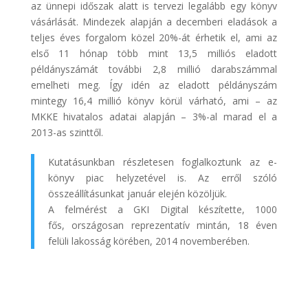
az ünnepi időszak alatt is tervezi legalább egy könyv
vásárlását. Mindezek alapján a decemberi eladások a
teljes éves forgalom közel 20%-át érhetik el, ami az
első 11 hónap több mint 13,5 milliós eladott
példányszámát további 2,8 millió darabszámmal
emelheti meg. Így idén az eladott példányszám
mintegy 16,4 millió könyv körül várható, ami – az
MKKE hivatalos adatai alapján – 3%-al marad el a
2013-as szinttől.
Kutatásunkban részletesen foglalkoztunk az e-
könyv piac helyzetével is. Az erről szóló
összeállításunkat január elején közöljük.
A felmérést a GKI Digital készítette, 1000
fős, országosan reprezentatív mintán, 18 éven
felüli lakosság körében, 2014 novemberében.