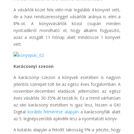
A vásárlók közel fele idén már legalább 4 könyvet vett,
de a havi rendszerességgel vásárlók aránya is eléri a
8%-ot. A könyvvásárlók közül csupán minden
nyolcadikról mondható el, hogy alkalmi fogyasztó,
azaz a vizsgált 11 hónap alatt mindössze 1 könyvet
vett.
Karácsonyi szezon
A karácsonyi szezon a könyvek esetében is nagyon
jelentős szerepet tölt be az egész éves forgalomban. A
november-decemberi eladások jellemzően az egész
éves vásárlás 30-35%-át teszik ki. Ez a trend várhatóan
az idei karácsony esetében is igaz lesz, hiszen a GKI
Digital
korábbi felmérése alapján
a karácsonyfák alatt
az 5. legnépszerűbb ajándék lesz a nyomtatott könyv.
A kutatás alapján a felnőtt lakosság 9%-a jelezte, hogy