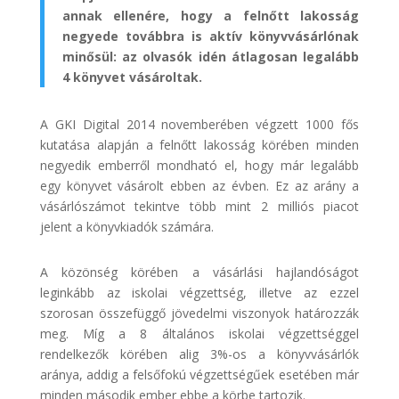
annak ellenére, hogy a felnőtt lakosság
negyede továbbra is aktív könyvvásárlónak
minősül: az olvasók idén átlagosan legalább
4 könyvet vásároltak.
A GKI Digital 2014 novemberében végzett 1000 fős
kutatása alapján a felnőtt lakosság körében minden
negyedik emberről mondható el, hogy már legalább
egy könyvet vásárolt ebben az évben. Ez az arány a
vásárlószámot tekintve több mint 2 milliós piacot
jelent a könyvkiadók számára.
A közönség körében a vásárlási hajlandóságot
leginkább az iskolai végzettség, illetve az ezzel
szorosan összefüggő jövedelmi viszonyok határozzák
meg. Míg a 8 általános iskolai végzettséggel
rendelkezők körében alig 3%-os a könyvvásárlók
aránya, addig a felsőfokú végzettségűek esetében már
minden második ember ebbe a körbe tartozik.