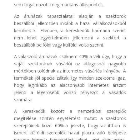
sem fogalmazott meg markáns álláspontot.
Az áruházak tapasztalatai alapján a szektorok
beszállítói jellemzően inkább a hazai vállalkozásokból
kerülnek ki. Ellenben, a kereskedők harmada szerint
nem lehet egyértelműen jellemezni a szektort a
beszállítók belföldi vagy külföldi volta szerint.
A válaszoló áruházak csaknem 40%-a véli úgy, hogy a
saját szektorának vásárlói az átlagosnál nagyobb
mértékben tolódnak az internetes vásárlás irányába. A
termékek jól specializáltak, így minden szektorra igaz,
hogy leginkább az alacsonyabb internetes árszint
jelenti a legerősebb vonzó tényezőt a vásárlók
számára.
A kereskedők között a nemzetközi szereplők
megítélése szintén egyetértést mutat: a szektorok
szereplőinek közel 60%-a jelezte, hogy az itthon is
ismert külföldi szereplők hazai piacra való belépése
nagyon komoly fenyegetést jelent, ami akár gyors,