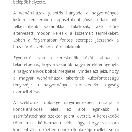
belépők helyzete.
A webáruházak jelentős hányada a hagyományos
kiskereskedelemben tapasztaltnál jóval tudatosabb,
felkészültebb vásárlókkal találkozik, akik előre
eltervezett módon keresik a kiszemelt termékeket.
Ebben a folyamatban fontos szerepet játszanak a
hazai ár-összehasonlító oldalaknak.
Egyetértés van a kereskedők között abban a
tekintetben is, hogy a vásárlók nagymértékben igénylik
a hagyományos boltok meglétét. Mindez azt jelzi, hogy
a magyar webáruházak sikerének kulcsfontosságú
tényezője a hagyományos kereskedelmi egység
üzemeltetése.
A szektorok többsége nagymértékben mutatja a
koncentrálódás jeleit, ez alól leginkább a
számítástechnika szektor jelent kivételt. A kereskedők
több mint kétharmada vélte úgy, hogy szektora
koncentrált, miközben ennek ellenkezője mellett senki