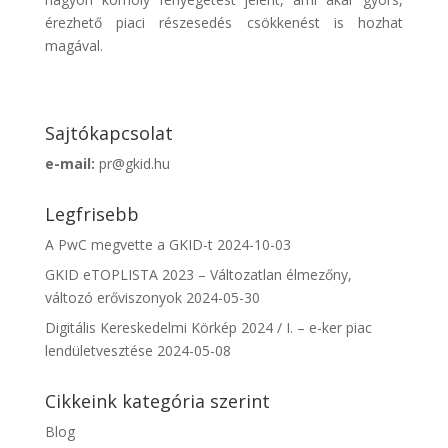
érezhető piaci részesedés csökkenést is hozhat
magával.
Sajtókapcsolat
e-mail:
pr@gkid.hu
Legfrisebb
A PwC megvette a GKID-t
2024-10-03
GKID eTOPLISTA 2023 – Változatlan élmezőny,
változó erőviszonyok
2024-05-30
Digitális Kereskedelmi Körkép 2024 / I. – e-ker piac
lendületvesztése
2024-05-08
Cikkeink kategória szerint
Blog