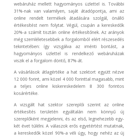
webáruház mellett hagyományos üzlettel is. További
31%-nak van valamilyen, saját átadópontja, ami az
online rendelt termékek átadására szolgál, önálló
értékesítést nem folytat. Végül, csupán a kereskedők
20%-a számít tisztán online értékesítőnek. Az arányok
még szemléletesebbek a forgalomból elért részesedés
tekintetében: így vizsgálva az iménti bontást, a
hagyományos üzlettel is rendelkező webáruházak
viszik el a forgalom döntő, 87%-át.
A vásárlások átlagértéke a hat szektort együtt nézve
12 000 forint, ami közel 4 000 forinttal magasabb, mint
a teljes online kiskereskedelem 8 300 forintos
kosárértéke.
A vizsgált hat szektor szereplői szerint az online
értékesítés területén egyáltalán nem könnyű új
szereplőként megjelenni, és az első, legnehezebb egy-
két évet túlélni. A válaszok erős egyetértést mutatnak,
a kereskedők közel 90%-a véli úgy, hogy nehéz az új