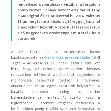
rendelkező webáruházak viszik el a forgalom
döntő részét. Többek között erre derült fény
a GKI Digital és az Árukereső.hu 2014. március
18-án megtartott közös sajtóreggelijén, ahol
a napokban lezárult közös kutatássorozatuk
első negyedéves eredményeit mutatták be a
partnerek.
A GKI Digital és az Árukereső.hu közös
kutatássorozata, az
Online Kiskereskedelmi Index
(„GKI
Digital – Árukereső.hu OKI Index”) azzal a céllal jött
létre, hogy az online kiskereskedelem kosaras
rendszerben értékesítő webáruházait negyedévente
monitorozva, betekintést nyújtson a növekedés
dinamikájába és az egyes szektorok helyzetébe. A
kutatás keretében jelenleg az online
kiskereskedelemben érintett 15 szektor közül a
legfontosabb 6 szektort vizsgálták részletesen, a
későbbiekben pedig további szektorok bevonását is