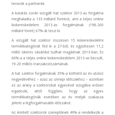
tervezik a partnerek.
A kutatás során vizsgált hat szektor 2013-as forgalma
meghaladta a 133 milliárd forintot, ami a teljes online
kiskereskedelem 2013-as forgalmának (198-200
milliárd forint) 67%-át teszi ki.
A vizsgált hat szektor összesen 15 kiskereskedelmi
termékkategóriát fed le a 27-ből, és együttesen 11,2
millió sikeres vásárlást tudhat magáénak 2013-ban. Ez
60%-a a teljes online kiskereskedelem 2013-as becsült,
19-20 milliós tranzakciószámának.
A hat szektor forgalmának 35%-a köthető az év utolsó
negyedévéhez – azaz az ünnepi időszakhoz – azonban
ez az arány a szektorokat egyesével vizsgálva erősen
ingadozik, attól függően, hogy az egyes
termékkategóriák esetében az év melyik szakasza
jelenti a legforgalmasabb időszakot.
Az érintett szektorok szereplőinek 49%-a rendelkezik a